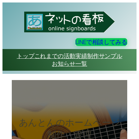
内
容
を
ス
キ
LINEで相談してみる
ッ
プ
トップ
これまでの活動実績
制作サンプル
お知らせ一覧
あんとんのホームページ
制作・管理