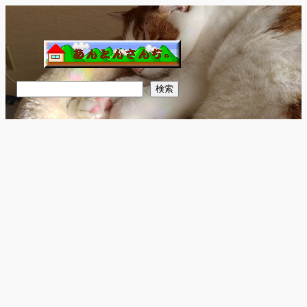
内
容
を
ス
キ
検
検索
ッ
索
プ