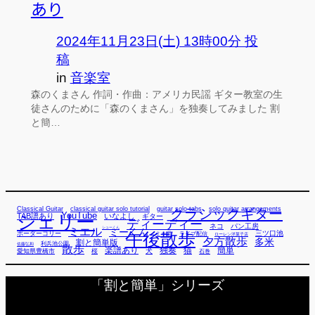
あり
2024年11月23日(土) 13時00分 投
稿
in
音楽室
森のくまさん 作詞・作曲：アメリカ民謡 ギター教室の生
徒さんのために「森のくまさん」を独奏してみました 割
と簡…
Classical Guitar
classical guitar solo tutorial
guitar solo tabs
solo guitar arrangements
クラシックギター
YouTube
TAB譜あり
シェリー
いなよし
ギター
ディーディー
ネコ
パン工房
ミエル
シューくん
ミーくん
午後散歩
三ツ口池
ボーダーコリー
ミー君
ライブ配信
ローレン洋菓子店
夕方散歩
多米
割と簡単版
利兵池公園
佐藤弘和
散歩
独奏
猫
簡単
楽譜あり
犬
愛知県豊橋市
桜
石巻
「割と簡単」シリーズ