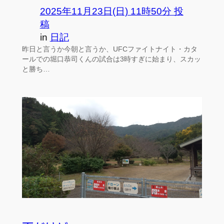
2025年11月23日(日) 11時50分 投
稿
in
日記
昨日と言うか今朝と言うか、UFCファイトナイト・カタ
ールでの堀口恭司くんの試合は3時すぎに始まり、スカッ
と勝ち…