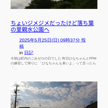
ちょいジメジメだったけど落ち葉
の里親水公園へ
2025年5月25日(日) 09時37分 投
稿
in
日記
今朝は町内のごみゼロの日でした 昨日ひなちゃんとPPM
の練習して帰りに 「ひなちゃんも来いよ」って言ったら
「…