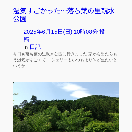
湿気すごかった…落ち葉の里親水
公園
2025年6月15日(日) 10時08分 投
稿
in
日記
今日も落ち葉の里親水公園に行きました 家から出たらも
う湿気がすごくて… シェリーもいつもより体が重たいと
いうか…