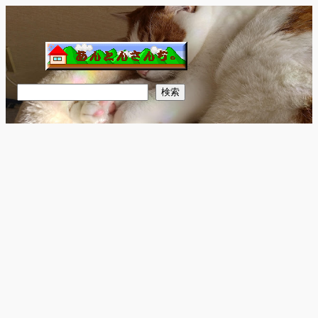
内
容
を
ス
キ
検
検索
ッ
索
プ