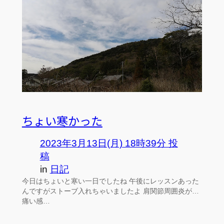
ちょい寒かった
2023年3月13日(月) 18時39分 投
稿
in
日記
今日はちょいと寒い一日でしたね 午後にレッスンあった
んですがストーブ入れちゃいましたよ 肩関節周囲炎が…
痛い感…