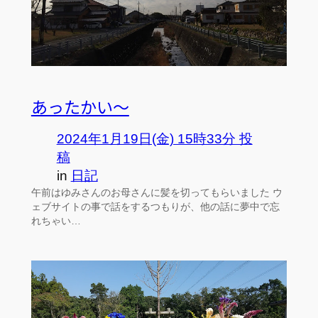
あったかい～
2024年1月19日(金) 15時33分 投
稿
in
日記
午前はゆみさんのお母さんに髪を切ってもらいました ウ
ェブサイトの事で話をするつもりが、他の話に夢中で忘
れちゃい…