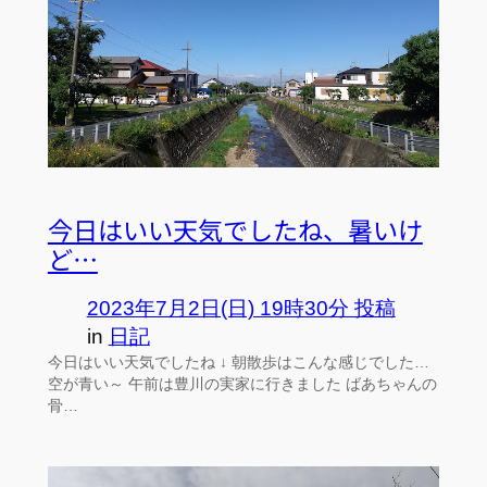
今日はいい天気でしたね、暑いけ
ど…
2023年7月2日(日) 19時30分 投稿
in
日記
今日はいい天気でしたね ↓ 朝散歩はこんな感じでした…
空が青い～ 午前は豊川の実家に行きました ばあちゃんの
骨…