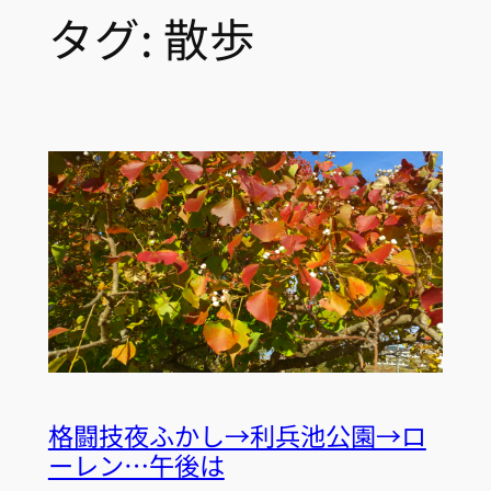
タグ:
散歩
格闘技夜ふかし→利兵池公園→ロ
ーレン…午後は