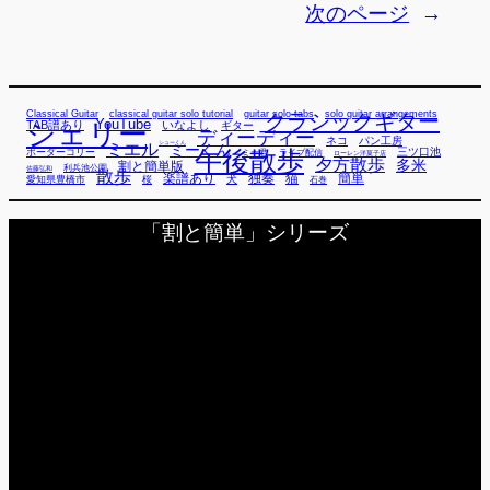
次のページ
→
Classical Guitar
classical guitar solo tutorial
guitar solo tabs
solo guitar arrangements
クラシックギター
YouTube
TAB譜あり
シェリー
いなよし
ギター
ディーディー
ネコ
パン工房
ミエル
シューくん
ミーくん
午後散歩
三ツ口池
ボーダーコリー
ミー君
ライブ配信
ローレン洋菓子店
夕方散歩
多米
割と簡単版
利兵池公園
佐藤弘和
散歩
独奏
猫
簡単
楽譜あり
犬
愛知県豊橋市
桜
石巻
「割と簡単」シリーズ