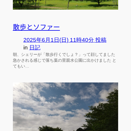
散歩とソファー
2025年6月1日(日) 11時40分 投稿
in
日記
朝、シェリーが「散歩行くでしょ？」って顔してました
急かされる感じで落ち葉の里親水公園に出かけました と
てもい…