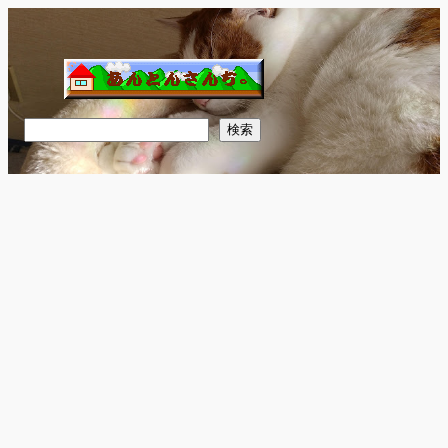
内
容
を
ス
キ
検
検索
ッ
索
プ