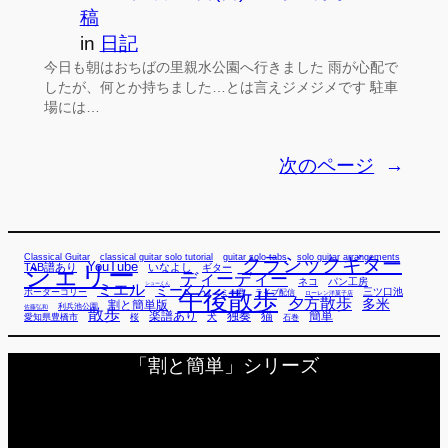
稿
in
日記
今日も朝はおちばの里親水公園へ行きました 雨が心配で
したが、何とか持ちました…とは言えジメジメです 駐車
場には…
次のページ
→
Classical Guitar
classical guitar solo tutorial
guitar solo tabs
solo guitar arrangements
クラシックギター
YouTube
TAB譜あり
シェリー
いなよし
ギター
ディーディー
ネコ
パン工房
ミエル
シューくん
ミーくん
午後散歩
三ツ口池
ボーダーコリー
ミー君
ライブ配信
ローレン洋菓子店
夕方散歩
多米
割と簡単版
利兵池公園
佐藤弘和
散歩
独奏
猫
簡単
楽譜あり
犬
愛知県豊橋市
桜
石巻
「割と簡単」シリーズ