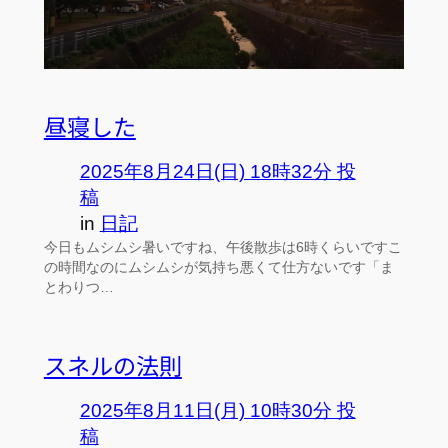
昼寝した
2025年8月24日(日) 18時32分 投
稿
in
日記
今日もムシムシ暑いですね、午後散歩は6時くらいですこ
の時間なのにムシムシが気持ち悪くて仕方ないです「ま
とわりつ…
スネルの法則
2025年8月11日(月) 10時30分 投
稿