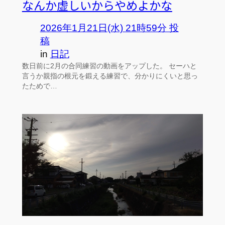
なんか虚しいからやめよかな
2026年1月21日(水) 21時59分 投
稿
in
日記
数日前に2月の合同練習の動画をアップした。 セーハと
言うか親指の根元を鍛える練習で、分かりにくいと思っ
たためで…