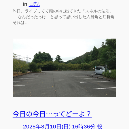
in
日記
昨日、ライブしてて頭の中に出てきた「スネルの法則」
… なんだったっけ…と思って思い出した入射角と屈折角
それは…
今日の今日…ってどーよ？
2025年8月10日(日) 16時36分 投