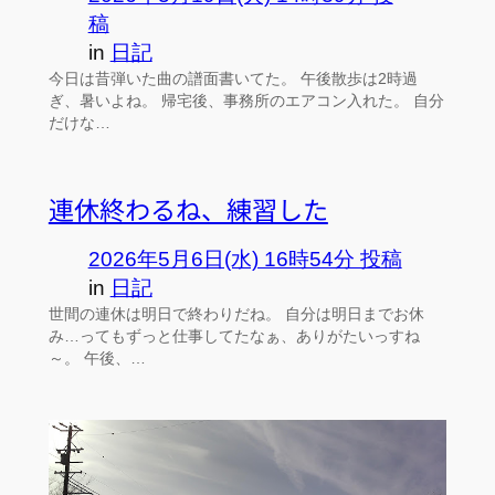
稿
in
日記
今日は昔弾いた曲の譜面書いてた。 午後散歩は2時過
ぎ、暑いよね。 帰宅後、事務所のエアコン入れた。 自分
だけな…
連休終わるね、練習した
2026年5月6日(水) 16時54分 投稿
in
日記
世間の連休は明日で終わりだね。 自分は明日までお休
み…ってもずっと仕事してたなぁ、ありがたいっすね
～。 午後、…