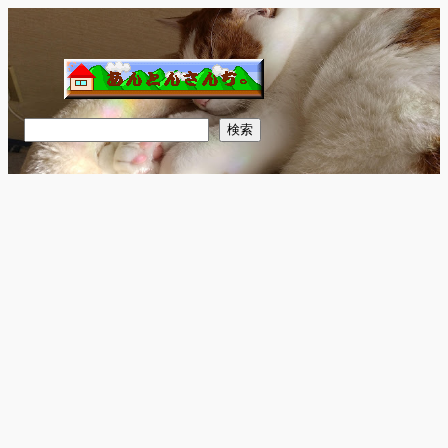
内
容
を
ス
キ
検
検索
ッ
索
プ