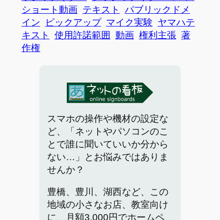
ショート動画
テキスト
パブリックドメ
イン
ピックアップ
マイク実験
ヤマハテ
キスト
使用許諾範囲
動画
権利主張
著
作権
スマホの操作や機材の設定な
ど、「ネットやパソコンのこ
とで誰に聞いていいか分から
ない…」とお悩みではありま
せんか？
豊橋、豊川、湖西など、この
地域の小さなお店、教室向け
に、月額3,000円でホームペ