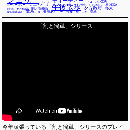
ディーディー
ネコ
パン工房
ミエル
シューくん
ミーくん
午後散歩
三ツ口池
ボーダーコリー
ミー君
ライブ配信
ローレン洋菓子店
夕方散歩
多米
割と簡単版
利兵池公園
佐藤弘和
散歩
独奏
猫
簡単
楽譜あり
犬
愛知県豊橋市
桜
石巻
「割と簡単」シリーズ
今年頑張っている「割と簡単」シリーズのプレイ