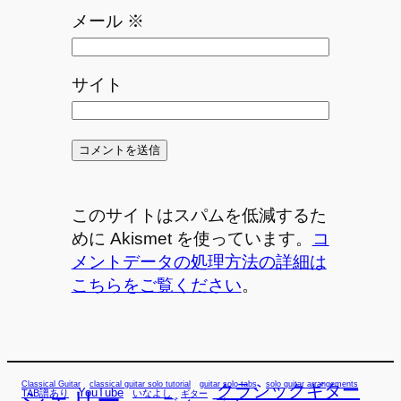
メール
※
サイト
このサイトはスパムを低減するた
めに Akismet を使っています。
コ
メントデータの処理方法の詳細は
こちらをご覧ください
。
Classical Guitar
classical guitar solo tutorial
guitar solo tabs
solo guitar arrangements
クラシックギター
YouTube
TAB譜あり
シェリー
いなよし
ギター