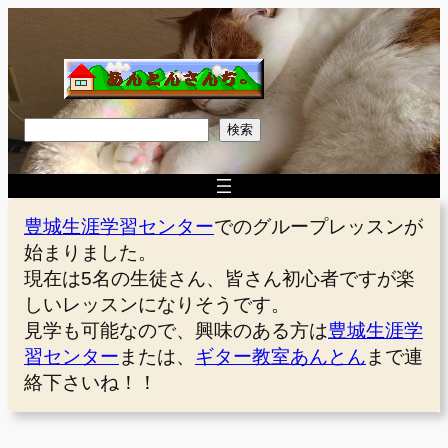
内
容
を
ス
キ
検
検索
ッ
索
プ
豊城生涯学習センター
でのグループレッスンが
始まりました。
現在は5名の生徒さん、皆さん初心者ですが楽
しいレッスンになりそうです。
見学も可能なので、興味のある方は
豊城生涯学
習センター
または、
ギター教室あんとん
まで連
絡下さいね！！