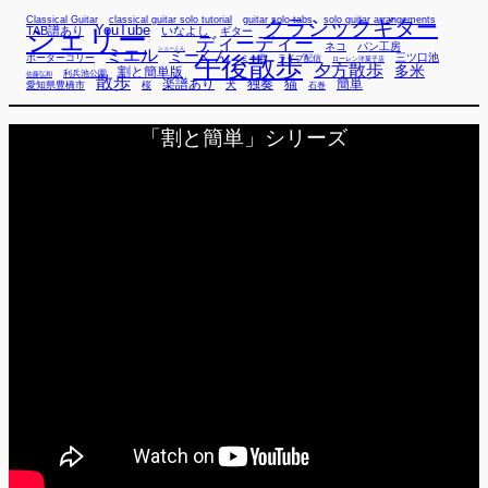
Classical Guitar
classical guitar solo tutorial
guitar solo tabs
solo guitar arrangements
クラシックギター
YouTube
TAB譜あり
シェリー
いなよし
ギター
ディーディー
ネコ
パン工房
ミエル
シューくん
ミーくん
午後散歩
三ツ口池
ボーダーコリー
ミー君
ライブ配信
ローレン洋菓子店
夕方散歩
多米
割と簡単版
利兵池公園
佐藤弘和
散歩
独奏
猫
簡単
楽譜あり
犬
愛知県豊橋市
桜
石巻
「割と簡単」シリーズ