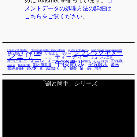
めに Akismet を使っています。
コ
メントデータの処理方法の詳細は
こちらをご覧ください
。
Classical Guitar
classical guitar solo tutorial
guitar solo tabs
solo guitar arrangements
クラシックギター
YouTube
TAB譜あり
シェリー
いなよし
ギター
ディーディー
ネコ
パン工房
ミエル
シューくん
ミーくん
午後散歩
三ツ口池
ボーダーコリー
ミー君
ライブ配信
ローレン洋菓子店
夕方散歩
多米
割と簡単版
利兵池公園
佐藤弘和
散歩
独奏
猫
簡単
楽譜あり
犬
愛知県豊橋市
桜
石巻
「割と簡単」シリーズ