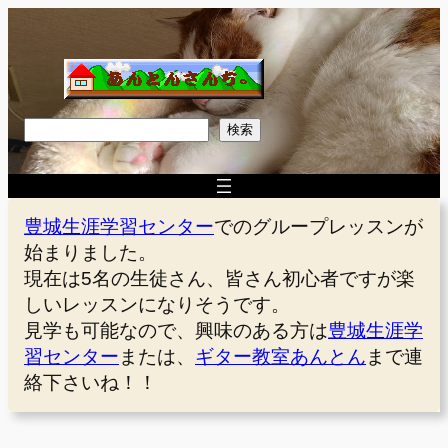
内
容
を
ス
キ
検
検索
ッ
索
プ
豊城生涯学習センター
でのグループレッスンが
始まりました。
現在は5名の生徒さん、皆さん初心者ですが楽
しいレッスンになりそうです。
見学も可能なので、興味のある方は
豊城生涯学
習センター
または、
ギター教室あんとん
まで連
絡下さいね！！