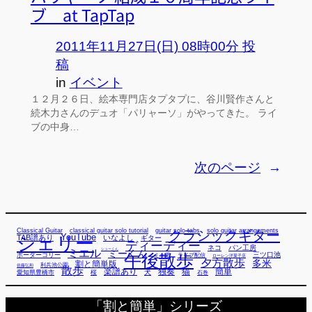
ブ at TapTap
2011年11月27日(日) 08時00分 投
稿
in
イベント
１２月２６日、絵本専門店タプタプに、谷川賢作さんと
続木力さんのデュオ「パリャーソ」がやってきた。 ライ
ブの中身…
次のページ
→
Classical Guitar
classical guitar solo tutorial
guitar solo tabs
solo guitar arrangements
クラシックギター
YouTube
TAB譜あり
シェリー
いなよし
ギター
ディーディー
ネコ
パン工房
ミエル
シューくん
ミーくん
午後散歩
三ツ口池
ボーダーコリー
ミー君
ライブ配信
ローレン洋菓子店
夕方散歩
多米
割と簡単版
利兵池公園
佐藤弘和
散歩
独奏
猫
簡単
楽譜あり
犬
愛知県豊橋市
桜
石巻
「割と簡単」シリーズ