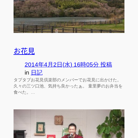
お花見
2014年4月2日(水) 16時05分 投稿
in
日記
タプタプお花見倶楽部のメンバーでお花見に出かけた。
久々の三ツ口池、気持ち良かったぁ。 童里夢のお弁当を
食べた。…