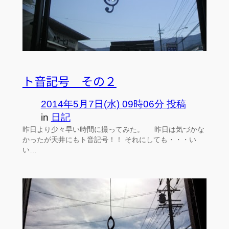
ト音記号 その２
2014年5月7日(水) 09時06分 投稿
in
日記
昨日より少々早い時間に撮ってみた。 昨日は気づかな
かったが天井にもト音記号！！ それにしても・・・い
い…