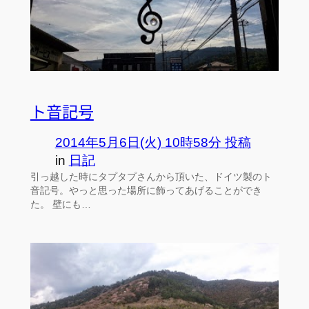
ト音記号
2014年5月6日(火) 10時58分 投稿
in
日記
引っ越した時にタプタプさんから頂いた、ドイツ製のト
音記号。やっと思った場所に飾ってあげることができ
た。 壁にも…