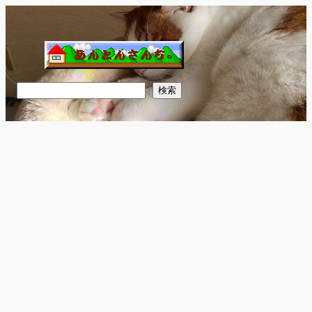
内
容
を
ス
キ
検
検索
ッ
索
プ