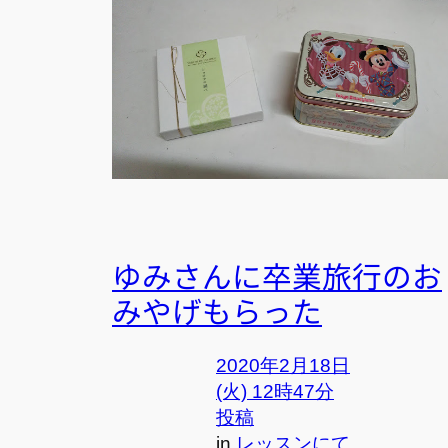
ゆみさんに卒業旅行のお
みやげもらった
2020年2月18日
(火) 12時47分
投稿
in
レッスンにて