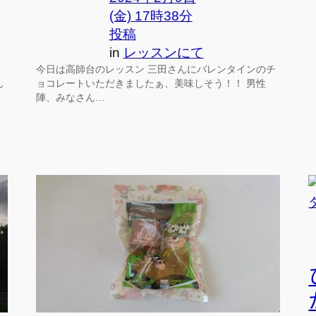
(金) 17時38分
投稿
in
レッスンにて
今日は高師台のレッスン 三田さんにバレンタインのチ
ん
ョコレートいただきましたぁ、美味しそう！！ 男性
陣、みなさん…