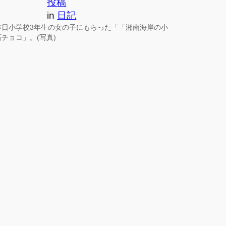
投稿
in
日記
昨日小学校3年生の女の子にもらった「「湘南海岸の小
石チョコ」。(写真)