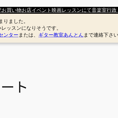
記
お買い物
お店
イベント
映画
レッスンにて
音楽室
行政
まりました。
いレッスンになりそうです。
センター
または、
ギター教室あんとん
まで連絡下さ
レート