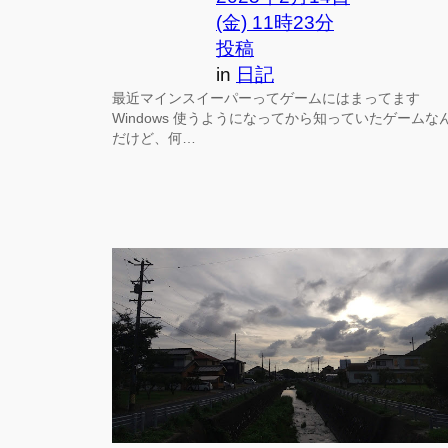
(金) 11時23分
投稿
in
日記
最近マインスイーパーってゲームにはまってます
Windows 使うようになってから知っていたゲームな
だけど、何…