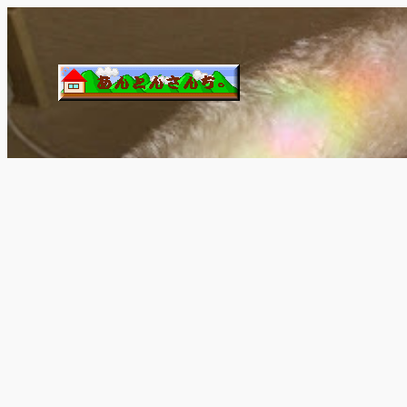
内
容
を
ス
キ
ッ
プ