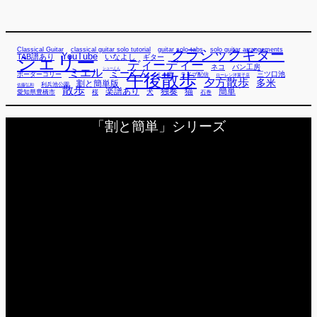
Classical Guitar
classical guitar solo tutorial
guitar solo tabs
solo guitar arrangements
クラシックギター
YouTube
TAB譜あり
シェリー
いなよし
ギター
ディーディー
ネコ
パン工房
ミエル
シューくん
ミーくん
午後散歩
三ツ口池
ボーダーコリー
ミー君
ライブ配信
ローレン洋菓子店
夕方散歩
多米
割と簡単版
利兵池公園
佐藤弘和
散歩
独奏
猫
簡単
楽譜あり
犬
愛知県豊橋市
桜
石巻
「割と簡単」シリーズ