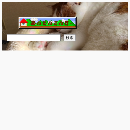
内
容
を
ス
キ
検
検索
ッ
索
プ