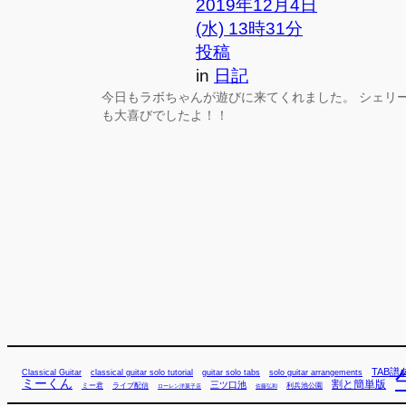
2019年12月4日
(水) 13時31分
投稿
in
日記
今日もラボちゃんが遊びに来てくれました。 シェリ
も大喜びでしたよ！！
TAB譜
Classical Guitar
classical guitar solo tutorial
guitar solo tabs
solo guitar arrangements
ミーくん
割と簡単版
三ツ口池
ミー君
ライブ配信
利兵池公園
佐藤弘和
ローレン洋菓子店