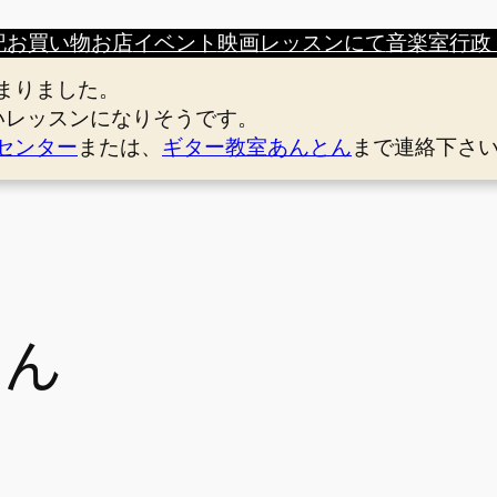
記
お買い物
お店
イベント
映画
レッスンにて
音楽室
行政
まりました。
いレッスンになりそうです。
センター
または、
ギター教室あんとん
まで連絡下さ
ゃん