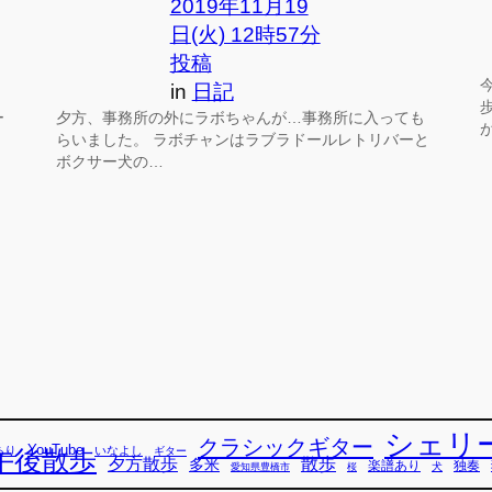
2019年11月19
日(火) 12時57分
投稿
in
日記
ー
夕方、事務所の外にラボちゃんが…事務所に入っても
らいました。 ラボチャンはラブラドールレトリバーと
ボクサー犬の…
シェリ
クラシックギター
YouTube
あり
いなよし
午後散歩
ギター
散歩
夕方散歩
多米
独奏
楽譜あり
犬
愛知県豊橋市
桜