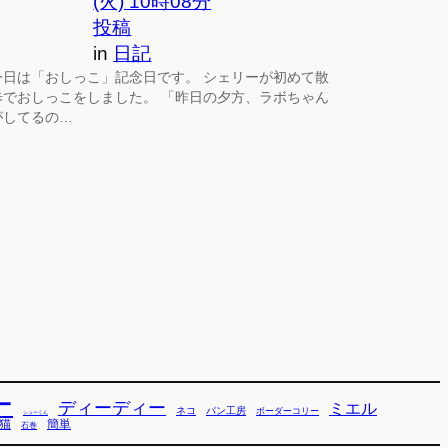
(火) 10時08分
投稿
in
日記
今日は「おしっこ」記念日です。 シェリーが初めて散
歩でおしっこをしました。 「昨日の夕方、ラボちゃん
がしてるの…
ー
ディーディー
ミエル
ネコ
パン工房
ボーダーコリー
シューくん
猫
簡単
石巻