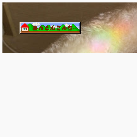
内
容
を
ス
キ
ッ
プ