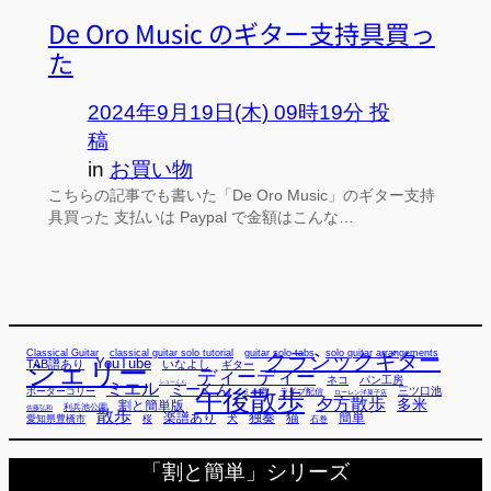
De Oro Music のギター支持具買っ
た
2024年9月19日(木) 09時19分 投
稿
in
お買い物
こちらの記事でも書いた「De Oro Music」のギター支持
具買った 支払いは Paypal で金額はこんな…
Classical Guitar
classical guitar solo tutorial
guitar solo tabs
solo guitar arrangements
クラシックギター
YouTube
TAB譜あり
シェリー
いなよし
ギター
ディーディー
ネコ
パン工房
ミエル
シューくん
ミーくん
午後散歩
三ツ口池
ボーダーコリー
ミー君
ライブ配信
ローレン洋菓子店
夕方散歩
多米
割と簡単版
利兵池公園
佐藤弘和
散歩
独奏
猫
簡単
楽譜あり
犬
愛知県豊橋市
桜
石巻
「割と簡単」シリーズ