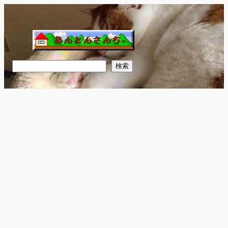
内
容
を
ス
キ
検
検索
ッ
索
プ