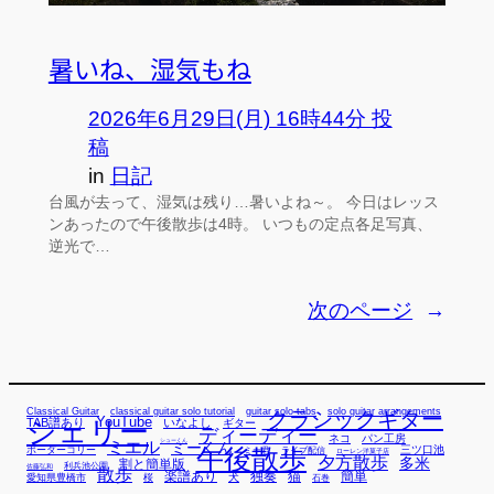
暑いね、湿気もね
2026年6月29日(月) 16時44分 投
稿
in
日記
台風が去って、湿気は残り…暑いよね～。 今日はレッス
ンあったので午後散歩は4時。 いつもの定点各足写真、
逆光で…
次のページ
→
Classical Guitar
classical guitar solo tutorial
guitar solo tabs
solo guitar arrangements
クラシックギター
YouTube
TAB譜あり
シェリー
いなよし
ギター
ディーディー
ネコ
パン工房
ミエル
シューくん
ミーくん
午後散歩
三ツ口池
ボーダーコリー
ミー君
ライブ配信
ローレン洋菓子店
夕方散歩
多米
割と簡単版
利兵池公園
佐藤弘和
散歩
独奏
猫
簡単
楽譜あり
犬
愛知県豊橋市
桜
石巻