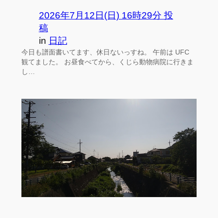
2026年7月12日(日) 16時29分 投
稿
in
日記
今日も譜面書いてます、休日ないっすね。 午前は UFC
観てました。 お昼食べてから、くじら動物病院に行きま
し…