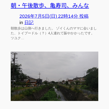
朝・午後散歩、亀寿司、みんな
2026年7月5日(日) 22時14分 投稿
in
日記
朝散歩は山側へ行きました。 ゾイくんのママに会いまし
た、トイプードル（？）4人連れて賑やかかったです。
ツユク…