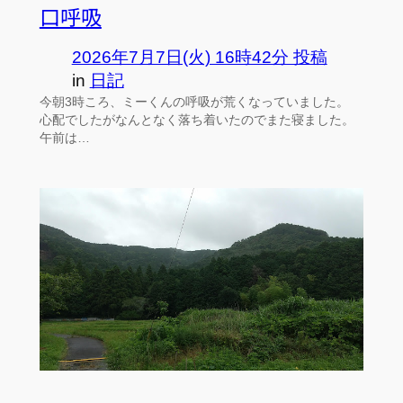
口呼吸
2026年7月7日(火) 16時42分 投稿
in
日記
今朝3時ころ、ミーくんの呼吸が荒くなっていました。
心配でしたがなんとなく落ち着いたのでまた寝ました。
午前は…