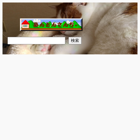
内
容
を
ス
キ
検
検索
ッ
索
プ