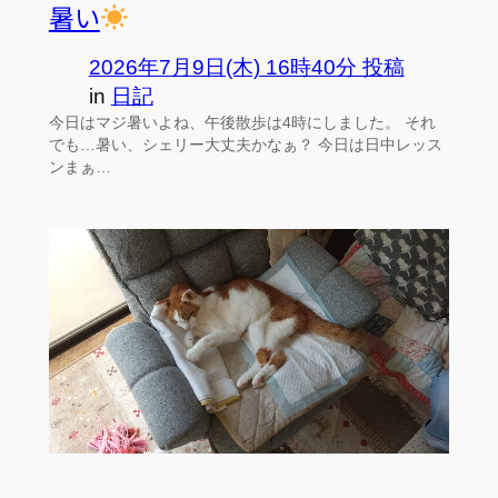
暑い
2026年7月9日(木) 16時40分 投稿
in
日記
今日はマジ暑いよね、午後散歩は4時にしました。 それ
でも…暑い、シェリー大丈夫かなぁ？ 今日は日中レッス
ンまぁ…