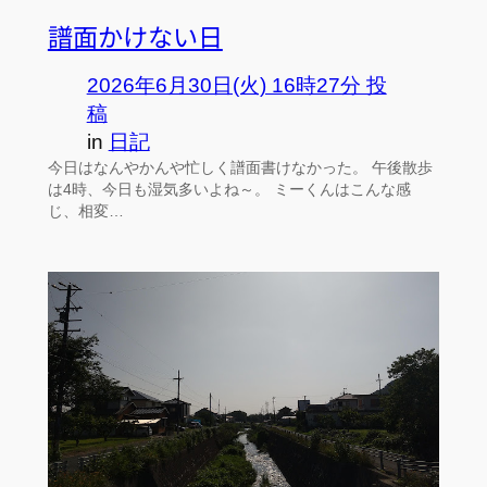
譜面かけない日
2026年6月30日(火) 16時27分 投
稿
in
日記
今日はなんやかんや忙しく譜面書けなかった。 午後散歩
は4時、今日も湿気多いよね～。 ミーくんはこんな感
じ、相変…