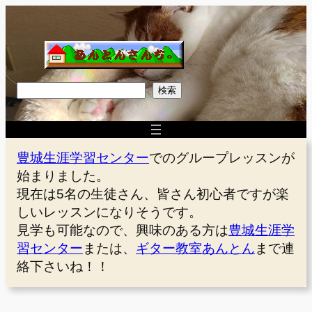
内
容
を
ス
キ
検
検索
ッ
索
プ
豊城生涯学習センター
でのグループレッスンが
始まりました。
現在は5名の生徒さん、皆さん初心者ですが楽
しいレッスンになりそうです。
見学も可能なので、興味のある方は
豊城生涯学
習センター
または、
ギター教室あんとん
まで連
絡下さいね！！