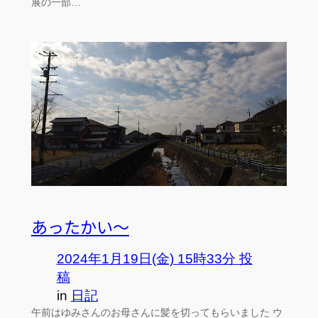
展の一部…
あったかい～
2024年1月19日(金) 15時33分 投
稿
in
日記
午前はゆみさんのお母さんに髪を切ってもらいました ウ