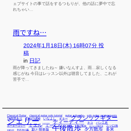
ェブサイトの事で話をするつもりが、他の話に夢中で忘
れちゃい…
雨ですね…
2024年1月18日(木) 16時07分 投
稿
in
日記
雨が降ってきましたね～ 嫌いなんすよ、雨…寂しくなる
感じがね 今日はレッスン以外は聴音してました、これが
苦手で…
Classical Guitar
classical guitar solo tutorial
guitar solo tabs
solo guitar arrangements
クラシックギター
YouTube
TAB譜あり
シェリー
いなよし
ギター
ディーディー
ネコ
パン工房
ミエル
シューくん
ミーくん
午後散歩
三ツ口池
ボーダーコリー
ミー君
ライブ配信
ローレン洋菓子店
夕方散歩
多米
割と簡単版
利兵池公園
佐藤弘和