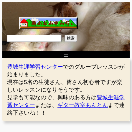
内
容
を
ス
キ
検
検索
ッ
索
プ
豊城生涯学習センター
でのグループレッスンが
始まりました。
現在は5名の生徒さん、皆さん初心者ですが楽
しいレッスンになりそうです。
見学も可能なので、興味のある方は
豊城生涯学
習センター
または、
ギター教室あんとん
まで連
絡下さいね！！