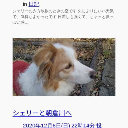
in
日記
シェリーの夕方散歩のときの空です 久しぶりにいい天気
で、気持ちよかったです 日差しも強くて、ちょっと夏っ
ぽい感…
シェリーと朝倉川へ
2020年12月6日(日) 22時14分 投