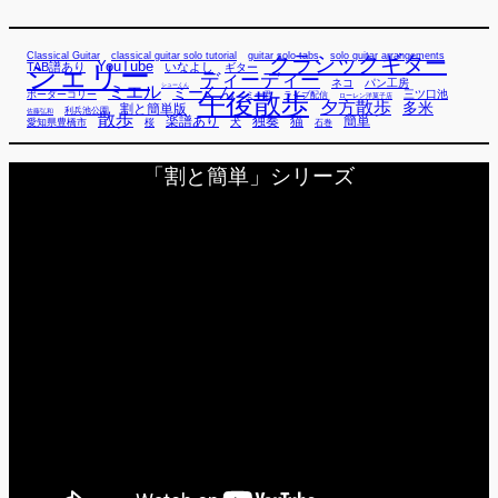
Classical Guitar
classical guitar solo tutorial
guitar solo tabs
solo guitar arrangements
クラシックギター
YouTube
TAB譜あり
シェリー
いなよし
ギター
ディーディー
ネコ
パン工房
ミエル
シューくん
ミーくん
午後散歩
三ツ口池
ボーダーコリー
ミー君
ライブ配信
ローレン洋菓子店
夕方散歩
多米
割と簡単版
利兵池公園
佐藤弘和
散歩
独奏
猫
簡単
楽譜あり
犬
愛知県豊橋市
桜
石巻
「割と簡単」シリーズ