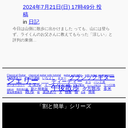
2024年7月21日(日) 17時49分 投
稿
in
日記
今日は山側に散歩に出かけました っても、山には登ら
ず、ライくんのお父さんに教えてもらった「涼しい」と
評判の東側…
Classical Guitar
classical guitar solo tutorial
guitar solo tabs
solo guitar arrangements
クラシックギター
YouTube
TAB譜あり
シェリー
いなよし
ギター
ディーディー
ネコ
パン工房
ミエル
シューくん
ミーくん
午後散歩
三ツ口池
ボーダーコリー
ミー君
ライブ配信
ローレン洋菓子店
夕方散歩
多米
割と簡単版
利兵池公園
佐藤弘和
散歩
独奏
猫
簡単
楽譜あり
犬
愛知県豊橋市
桜
石巻
「割と簡単」シリーズ