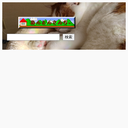
内
容
を
ス
キ
検
検索
ッ
索
プ