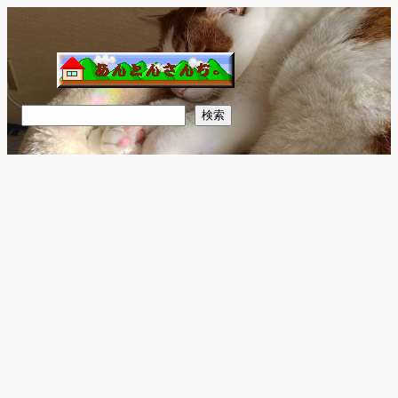
内
容
を
ス
キ
検
検索
ッ
索
プ