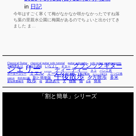
in
日記
今年はすごく寒くて梅がなかなか咲かなかったですね落
ち葉の里親水公園に梅園があるのでちょいと出かけてき
ました ま…
Classical Guitar
classical guitar solo tutorial
guitar solo tabs
solo guitar arrangements
クラシックギター
YouTube
TAB譜あり
シェリー
いなよし
ギター
ディーディー
ネコ
パン工房
ミエル
シューくん
ミーくん
午後散歩
三ツ口池
ボーダーコリー
ミー君
ライブ配信
ローレン洋菓子店
夕方散歩
多米
割と簡単版
利兵池公園
佐藤弘和
散歩
独奏
猫
簡単
楽譜あり
犬
愛知県豊橋市
桜
石巻
「割と簡単」シリーズ