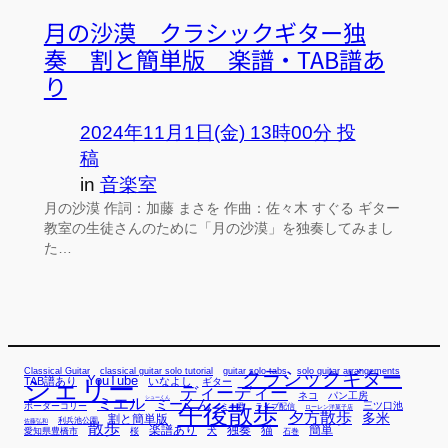
月の沙漠 クラシックギター独
奏 割と簡単版 楽譜・TAB譜あ
り
2024年11月1日(金) 13時00分 投
稿
in
音楽室
月の沙漠 作詞：加藤 まさを 作曲：佐々木 すぐる ギター
教室の生徒さんのために「月の沙漠」を独奏してみまし
た…
Classical Guitar
classical guitar solo tutorial
guitar solo tabs
solo guitar arrangements
クラシックギター
YouTube
TAB譜あり
シェリー
いなよし
ギター
ディーディー
ネコ
パン工房
ミエル
シューくん
ミーくん
午後散歩
三ツ口池
ボーダーコリー
ミー君
ライブ配信
ローレン洋菓子店
夕方散歩
多米
割と簡単版
利兵池公園
佐藤弘和
散歩
独奏
猫
簡単
楽譜あり
犬
愛知県豊橋市
桜
石巻