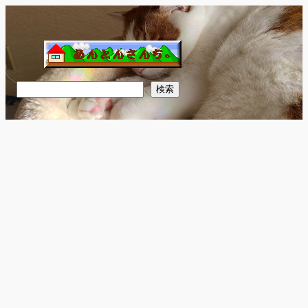
内
容
を
ス
キ
検
検索
ッ
索
プ