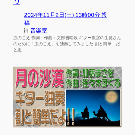
り
2024年11月2日(土) 13時00分 投
稿
in
音楽室
虫のこえ 作詞・作曲：文部省唱歌 ギター教室の生徒さん
のために「虫のこえ」を独奏してみました 割と簡単…だ
と思…