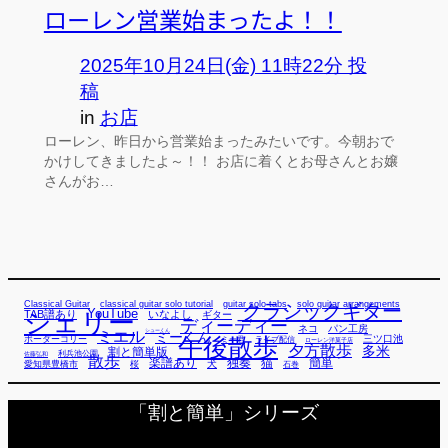
ローレン営業始まったよ！！
2025年10月24日(金) 11時22分 投
稿
in
お店
ローレン、昨日から営業始まったみたいです。今朝おで
かけしてきましたよ～！！ お店に着くとお母さんとお嬢
さんがお…
Classical Guitar
classical guitar solo tutorial
guitar solo tabs
solo guitar arrangements
クラシックギター
YouTube
TAB譜あり
シェリー
いなよし
ギター
ディーディー
ネコ
パン工房
ミエル
シューくん
ミーくん
午後散歩
三ツ口池
ボーダーコリー
ミー君
ライブ配信
ローレン洋菓子店
夕方散歩
多米
割と簡単版
利兵池公園
佐藤弘和
散歩
独奏
猫
簡単
楽譜あり
犬
愛知県豊橋市
桜
石巻
「割と簡単」シリーズ