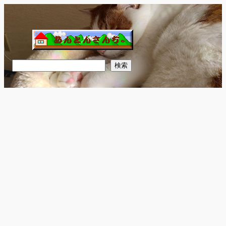
内
容
を
ス
キ
検
検索
ッ
索
プ