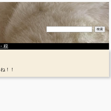
検
検索
索
・税
いね！！