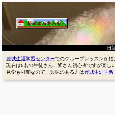
内
容
を
ス
キ
ッ
プ
日
豊城生涯学習センター
でのグループレッスンが始
現在は5名の生徒さん、皆さん初心者ですが楽し
見学も可能なので、興味のある方は
豊城生涯学習