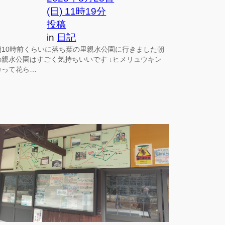
(日) 11時19分
投稿
in
日記
朝10時前くらいに落ち葉の里親水公園に行きました朝
の親水公園はすごく気持ちいいです ↓ヒメリュウキン
カって花ら…