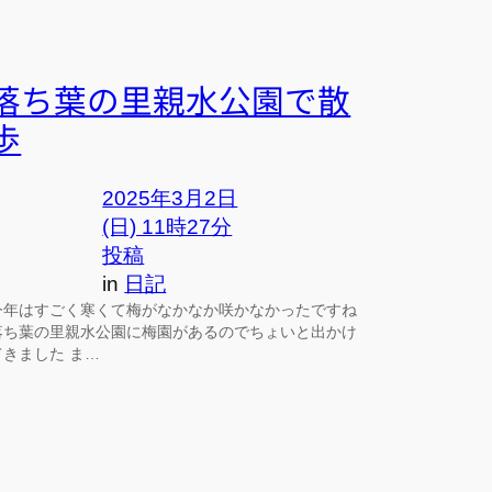
落ち葉の里親水公園で散
歩
2025年3月2日
(日) 11時27分
投稿
in
日記
今年はすごく寒くて梅がなかなか咲かなかったですね
落ち葉の里親水公園に梅園があるのでちょいと出かけ
てきました ま…