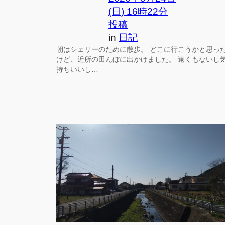
(日) 16時22分
投稿
in
日記
朝はシェリーのために散歩。 どこに行こうかと思っ
けど、近所の田んぼに出かけました。 遠くもないし
持ちいいし…