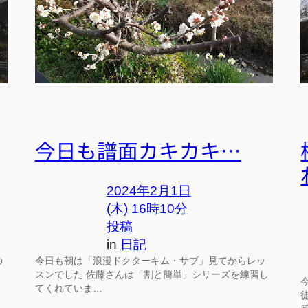
今日も譜面カキカキ…
2024年2月1日
(木) 16時10分
投稿
in
日記
の
今日も朝は「浪漫ドクターキム・サブ」見てからレッ
スンでした 佐藤さんは「割と簡単」シリーズを練習し
てくれていま…