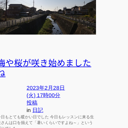
梅や桜が咲き始めました
ね
2023年2月28日
(火) 17時00分
投稿
in
日記
今日もとても暖かい日でした 今日もレッスンに来る生
徒さんは口を揃えて「暑いくらいですよね～」という