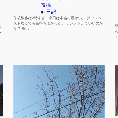
投稿
in
日記
午後散歩は2時すぎ、今日は本当に温かい。 ダウンベ
ストなくても気持ちよかった。 ナンテン…でいいのか
た
な？ 梅も…
気