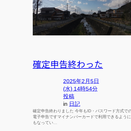
確定申告終わった
2025年2月5日
(水) 14時54分
投稿
in
日記
確定申告終わりました 今年もID・パスワード方式で
電子申告ですマイナンバーカードで利用できるように
もなってい…