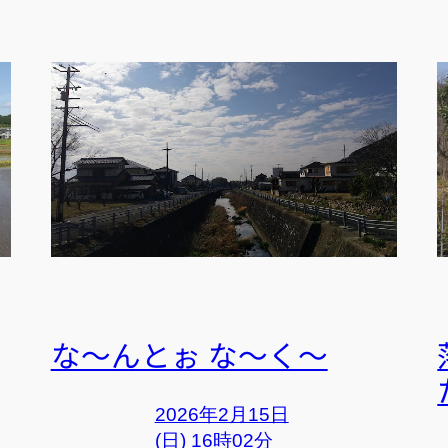
な～んとぉ な～く～
2026年2月15日
(日) 16時02分