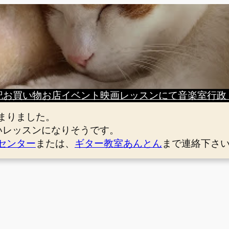
記
お買い物
お店
イベント
映画
レッスンにて
音楽室
行政
まりました。
いレッスンになりそうです。
センター
または、
ギター教室あんとん
まで連絡下さ