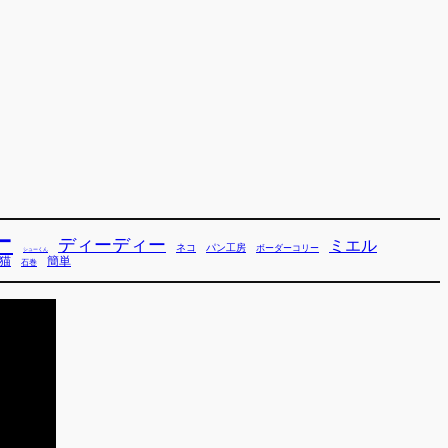
ー
ディーディー
ミエル
ネコ
パン工房
ボーダーコリー
シューくん
猫
簡単
石巻