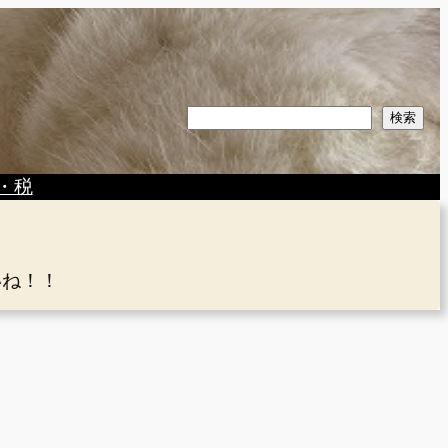
検
検索
索
・税
いね！！