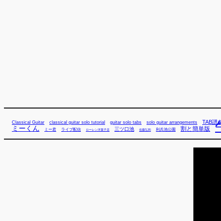
TAB譜
Classical Guitar
classical guitar solo tutorial
guitar solo tabs
solo guitar arrangements
ミーくん
割と簡単版
三ツ口池
ミー君
ライブ配信
利兵池公園
佐藤弘和
ローレン洋菓子店