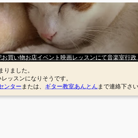
記
お買い物
お店
イベント
映画
レッスンにて
音楽室
行政
まりました。
いレッスンになりそうです。
センター
または、
ギター教室あんとん
まで連絡下さ