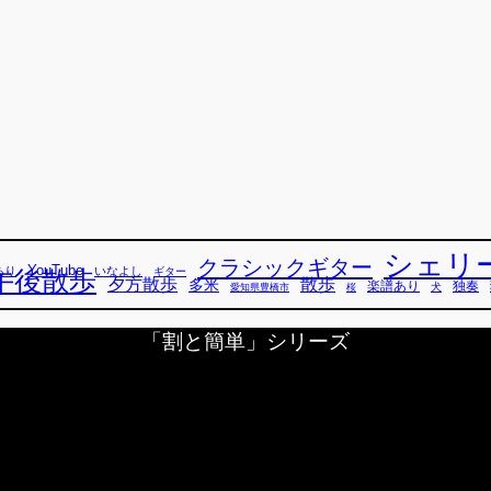
シェリ
クラシックギター
YouTube
あり
いなよし
午後散歩
ギター
散歩
夕方散歩
多米
独奏
楽譜あり
犬
愛知県豊橋市
桜
「割と簡単」シリーズ