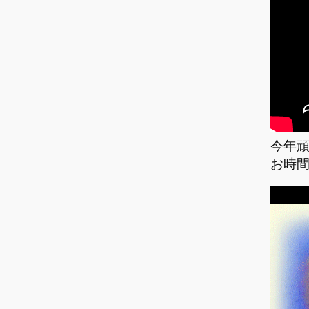
今年
お時