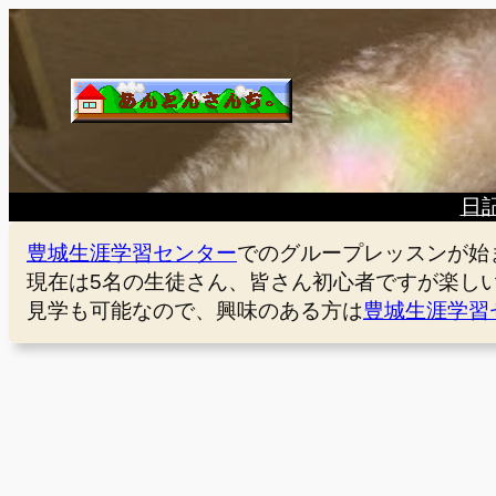
内
容
を
ス
キ
ッ
プ
日
豊城生涯学習センター
でのグループレッスンが始
現在は5名の生徒さん、皆さん初心者ですが楽し
見学も可能なので、興味のある方は
豊城生涯学習