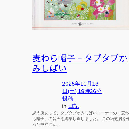
麦わら帽子 – タプタプか
みしばい
2025年10月18
日(土) 19時36分
投稿
in
日記
思う所あって、タプタプかみしばいコーナーの「麦わ
ら帽子」の音声を編集し直しました。 この紙芝居を
った中神さん…