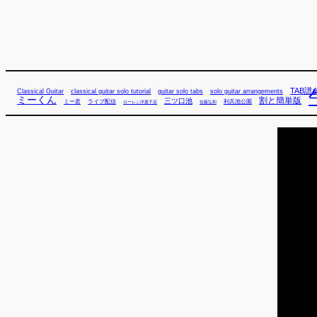
TAB譜
Classical Guitar
classical guitar solo tutorial
guitar solo tabs
solo guitar arrangements
ミーくん
割と簡単版
三ツ口池
ミー君
ライブ配信
利兵池公園
佐藤弘和
ローレン洋菓子店