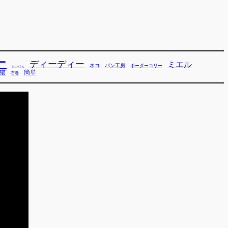
ー
ディーディー
ミエル
ネコ
パン工房
ボーダーコリー
シューくん
猫
簡単
石巻