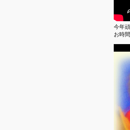
今年
お時