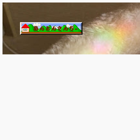
内
容
を
ス
キ
ッ
プ