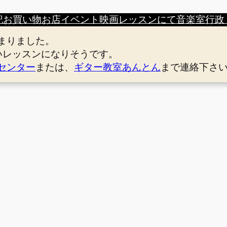
記
お買い物
お店
イベント
映画
レッスンにて
音楽室
行政
まりました。
いレッスンになりそうです。
センター
または、
ギター教室あんとん
まで連絡下さ