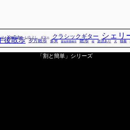
シェリ
クラシックギター
YouTube
あり
いなよし
午後散歩
ギター
散歩
夕方散歩
多米
独奏
楽譜あり
犬
愛知県豊橋市
桜
「割と簡単」シリーズ