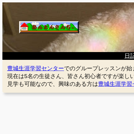
内
容
を
ス
キ
ッ
プ
日
豊城生涯学習センター
でのグループレッスンが始
現在は5名の生徒さん、皆さん初心者ですが楽し
見学も可能なので、興味のある方は
豊城生涯学習