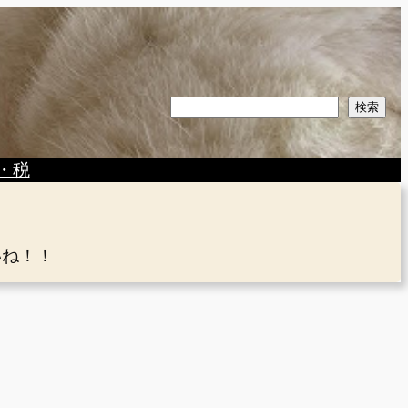
検
検索
索
・税
いね！！