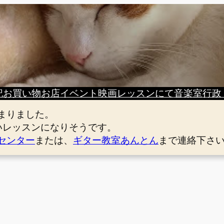
記
お買い物
お店
イベント
映画
レッスンにて
音楽室
行政
まりました。
いレッスンになりそうです。
センター
または、
ギター教室あんとん
まで連絡下さ