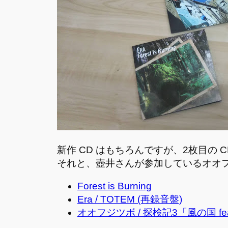
新作 CD はもちろんですが、2枚目の
それと、壺井さんが参加しているオオフ
Forest is Burning
Era / TOTEM (再録音盤)
オオフジツボ / 探検記3「風の国 fea