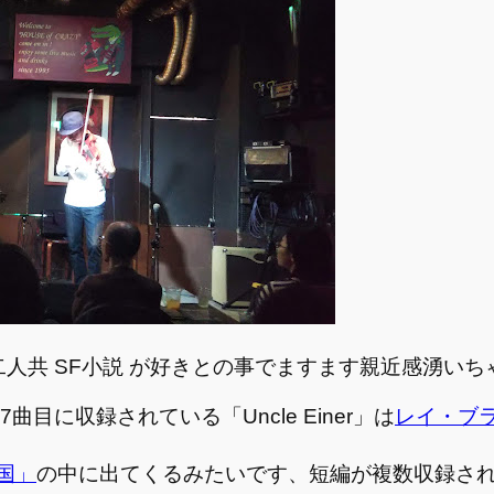
人共 SF小説 が好きとの事でますます親近感湧いち
g」の7曲目に収録されている「Uncle Einer」は
レイ・ブ
国」
の中に出てくるみたいです、短編が複数収録さ