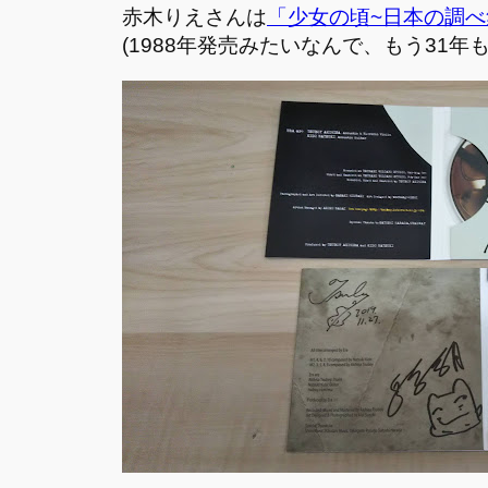
赤木りえさんは
「少女の頃~日本の調べ集
(1988年発売みたいなんで、もう31年