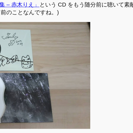
 – 赤木りえ」
という CD をもう随分前に聴いて
も前のことなんですね。)