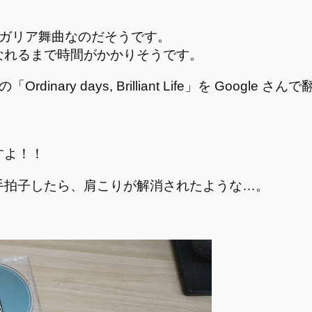
」はブルガリア舞曲なのだそうです。
なれるまで時間がかかりそうです。
nary days, Brilliant Life」を Goog
すよ！！
手拍子したら、肩こりが解消されたような…。