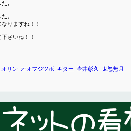
した。
した。
になりますね！！
て下さいね！！
イオリン
オオフジツボ
ギター
壷井彰久
鬼怒無月