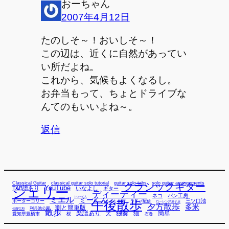
おーちゃん
2007年4月12日
たのしそ～！おいしそ～！
この辺は、近くに自然があってい
い所だよね。
これから、気候もよくなるし。
お弁当もって、ちょとドライブな
んてのもいいよね～。
返信
Classical Guitar
classical guitar solo tutorial
guitar solo tabs
solo guitar arrangements
クラシックギター
YouTube
TAB譜あり
シェリー
いなよし
ギター
ディーディー
ネコ
パン工房
ミエル
シューくん
ミーくん
午後散歩
三ツ口池
ボーダーコリー
ミー君
ライブ配信
ローレン洋菓子店
夕方散歩
多米
割と簡単版
利兵池公園
佐藤弘和
散歩
独奏
猫
簡単
楽譜あり
犬
愛知県豊橋市
桜
石巻