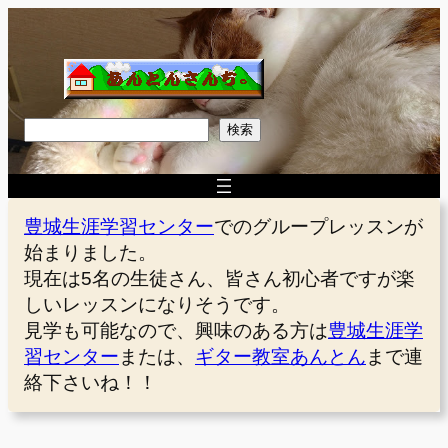
内
容
を
ス
キ
検
検索
ッ
索
プ
豊城生涯学習センター
でのグループレッスンが
始まりました。
現在は5名の生徒さん、皆さん初心者ですが楽
しいレッスンになりそうです。
見学も可能なので、興味のある方は
豊城生涯学
習センター
または、
ギター教室あんとん
まで連
絡下さいね！！