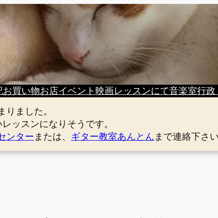
記
お買い物
お店
イベント
映画
レッスンにて
音楽室
行政
まりました。
いレッスンになりそうです。
センター
または、
ギター教室あんとん
まで連絡下さ