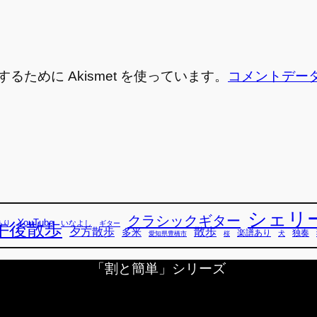
ために Akismet を使っています。
コメントデー
シェリ
クラシックギター
YouTube
あり
いなよし
午後散歩
ギター
散歩
夕方散歩
多米
独奏
楽譜あり
犬
愛知県豊橋市
桜
「割と簡単」シリーズ