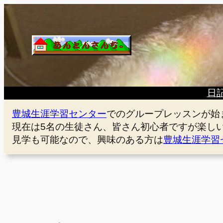
内
容
を
ス
キ
ッ
プ
日
豊城生涯学習センター
でのグループレッスンが始
現在は5名の生徒さん、皆さん初心者ですが楽し
見学も可能なので、興味のある方は
豊城生涯学習