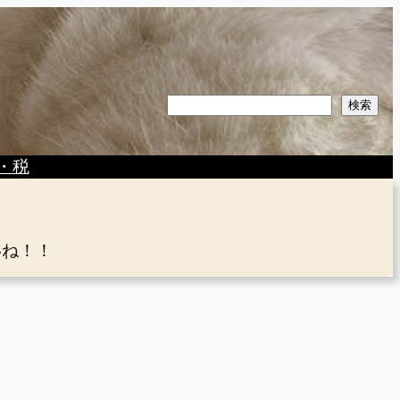
検
検索
索
・税
いね！！