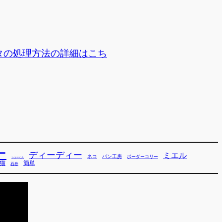
タの処理方法の詳細はこち
ー
ディーディー
ミエル
ネコ
パン工房
ボーダーコリー
シューくん
猫
簡単
石巻