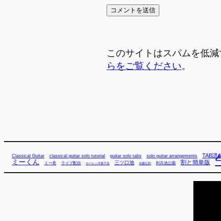
このサイトはスパムを低減する
らをご覧ください
。
TAB譜
Classical Guitar
classical guitar solo tutorial
guitar solo tabs
solo guitar arrangements
ミーくん
割と簡単版
三ツ口池
ミー君
ライブ配信
利兵池公園
佐藤弘和
ローレン洋菓子店