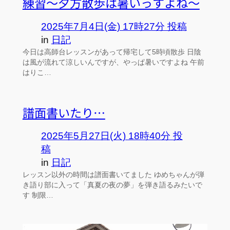
練習～夕方散歩は暑いっすよね～
2025年7月4日(金) 17時27分 投稿
in
日記
今日は高師台レッスンがあって帰宅して5時頃散歩 日陰
は風が流れて涼しいんですが、やっぱ暑いですよね 午前
はりこ…
譜面書いたり…
2025年5月27日(火) 18時40分 投
稿
in
日記
レッスン以外の時間は譜面書いてました ゆめちゃんが弾
き語り部に入って「真夏の夜の夢」を弾き語るみたいで
す 制限…