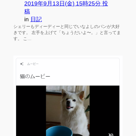
2019年9月13日(金) 15時25分 投
稿
in
日記
シェリーもディーディーと同じでいなよしのパンが大好
きです。 左手を上げて「ちょうだいよ〜。」と言ってま
す。 こ…