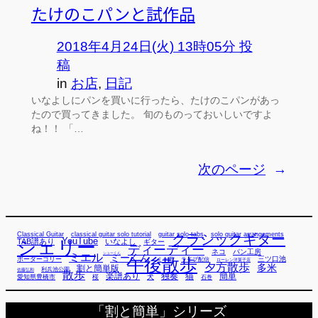
たけのこパンと試作品
2018年4月24日(火) 13時05分 投
稿
in
お店
, 
日記
いなよしにパンを買いに行ったら、たけのこパンがあっ
たので買ってきました。 旬のものっておいしいですよ
ね！！ 「…
次のページ
→
Classical Guitar
classical guitar solo tutorial
guitar solo tabs
solo guitar arrangements
クラシックギター
YouTube
TAB譜あり
シェリー
いなよし
ギター
ディーディー
ネコ
パン工房
ミエル
シューくん
ミーくん
午後散歩
三ツ口池
ボーダーコリー
ミー君
ライブ配信
ローレン洋菓子店
夕方散歩
多米
割と簡単版
利兵池公園
佐藤弘和
散歩
独奏
猫
簡単
楽譜あり
犬
愛知県豊橋市
桜
石巻
「割と簡単」シリーズ