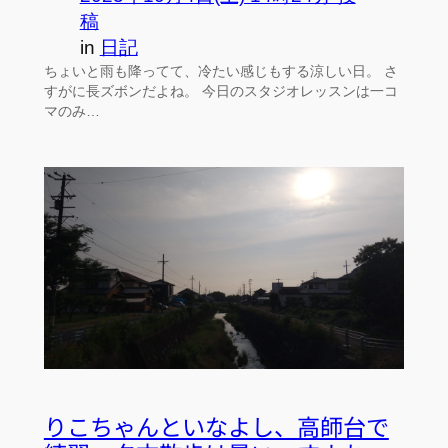
稿
in
日記
ちょいと雨も降ってて、冷たい感じもする涼しい日。 さ
すがに長ズボンだよね。 今日のスタジオレッスンは一コ
マのみ…
りこちゃんといなよし、高師台で