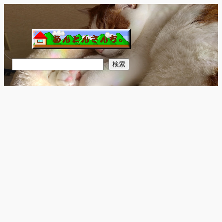
内
容
を
ス
キ
検
検索
ッ
索
プ