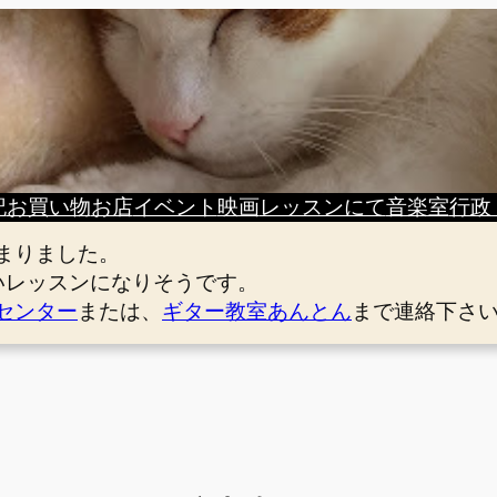
記
お買い物
お店
イベント
映画
レッスンにて
音楽室
行政
まりました。
いレッスンになりそうです。
センター
または、
ギター教室あんとん
まで連絡下さ