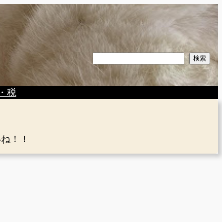
検
検索
索
・税
いね！！