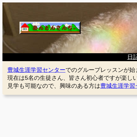
内
容
を
ス
キ
ッ
プ
日
豊城生涯学習センター
でのグループレッスンが始
現在は5名の生徒さん、皆さん初心者ですが楽し
見学も可能なので、興味のある方は
豊城生涯学習