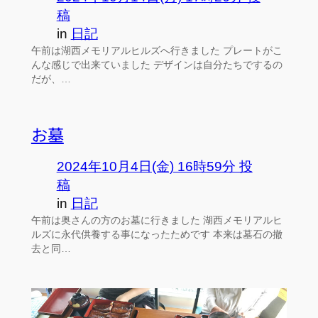
稿
in
日記
午前は湖西メモリアルヒルズへ行きました プレートがこ
んな感じで出来ていました デザインは自分たちでするの
だが、…
お墓
2024年10月4日(金) 16時59分 投
稿
in
日記
午前は奥さんの方のお墓に行きました 湖西メモリアルヒ
ルズに永代供養する事になったためです 本来は墓石の撤
去と同…