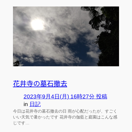
花井寺の墓石撤去
2023年9月4日(月) 16時27分 投稿
in
日記
今日は花井寺の墓石撤去の日 雨が心配だったが、すごく
いい天気で暑かったです 花井寺の伽藍と庭園はこんな感
じです…