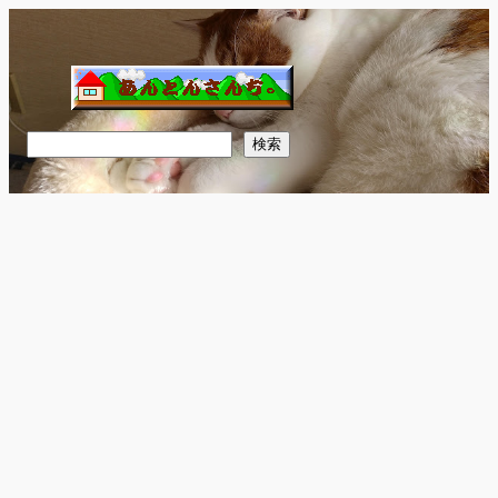
内
容
を
ス
キ
検
検索
ッ
索
プ