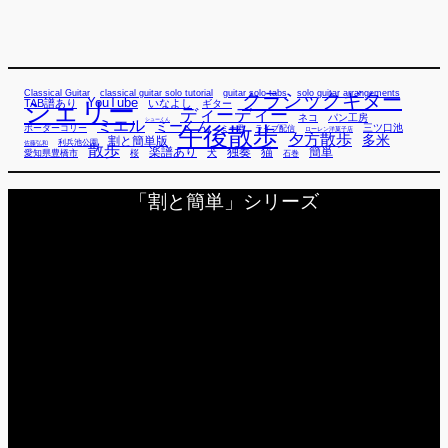
Classical Guitar
classical guitar solo tutorial
guitar solo tabs
solo guitar arrangements
クラシックギター
YouTube
TAB譜あり
シェリー
いなよし
ギター
ディーディー
ネコ
パン工房
ミエル
シューくん
ミーくん
午後散歩
三ツ口池
ボーダーコリー
ミー君
ライブ配信
ローレン洋菓子店
夕方散歩
多米
割と簡単版
利兵池公園
佐藤弘和
散歩
独奏
猫
簡単
楽譜あり
犬
愛知県豊橋市
桜
石巻
「割と簡単」シリーズ