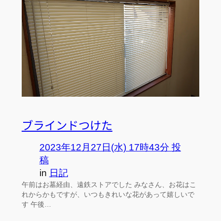
ブラインドつけた
2023年12月27日(水) 17時43分 投
稿
in
日記
午前はお墓経由、遠鉄ストアでした みなさん、お花はこ
れからかもですが、いつもきれいな花があって嬉しいで
す 午後…