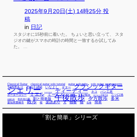
2025年9月20日(土) 14時25分 投
稿
in
日記
スタジオに15秒前に着いた。 ちょいと思い立って、 スタ
ジオの鍵がスマホの時計の時間と一致するか試してみ
た。 …
Classical Guitar
classical guitar solo tutorial
guitar solo tabs
solo guitar arrangements
クラシックギター
YouTube
TAB譜あり
シェリー
いなよし
ギター
ディーディー
ネコ
パン工房
ミエル
シューくん
ミーくん
午後散歩
三ツ口池
ボーダーコリー
ミー君
ライブ配信
ローレン洋菓子店
夕方散歩
多米
割と簡単版
利兵池公園
佐藤弘和
散歩
独奏
猫
簡単
楽譜あり
犬
愛知県豊橋市
桜
石巻
「割と簡単」シリーズ