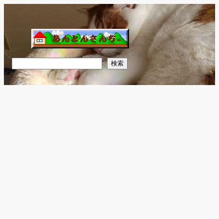
内
容
を
ス
キ
検
検索
ッ
索
プ