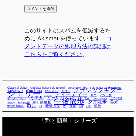
このサイトはスパムを低減するた
めに Akismet を使っています。
コ
メントデータの処理方法の詳細は
こちらをご覧ください
。
Classical Guitar
classical guitar solo tutorial
guitar solo tabs
solo guitar arrangements
クラシックギター
YouTube
TAB譜あり
シェリー
いなよし
ギター
ディーディー
ネコ
パン工房
ミエル
シューくん
ミーくん
午後散歩
三ツ口池
ボーダーコリー
ミー君
ライブ配信
ローレン洋菓子店
夕方散歩
多米
割と簡単版
利兵池公園
佐藤弘和
散歩
独奏
猫
簡単
楽譜あり
犬
愛知県豊橋市
桜
石巻
「割と簡単」シリーズ