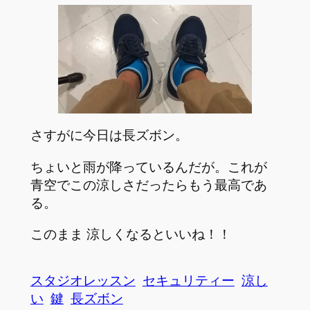
さすがに今日は長ズボン。
ちょいと雨が降っているんだが。これが
青空でこの涼しさだったらもう最高であ
る。
このまま 涼しくなるといいね！！
スタジオレッスン
セキュリティー
涼し
い
鍵
長ズボン