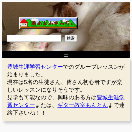
内
容
を
ス
キ
検
検索
ッ
索
プ
豊城生涯学習センター
でのグループレッスンが
始まりました。
現在は5名の生徒さん、皆さん初心者ですが楽
しいレッスンになりそうです。
見学も可能なので、興味のある方は
豊城生涯学
習センター
または、
ギター教室あんとん
まで連
絡下さいね！！