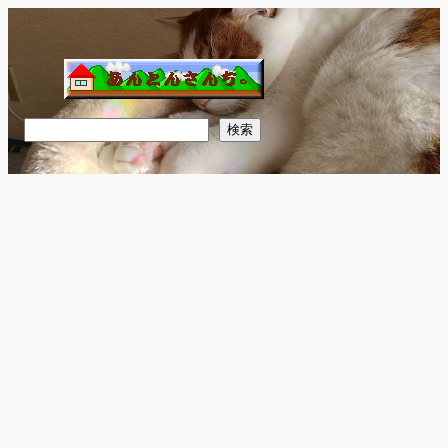
内
容
を
ス
キ
検
検索
ッ
索
プ