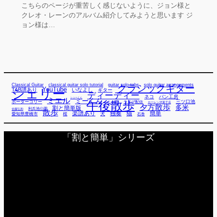
こちらのページが重苦しく感じないように、ジョン様と
クレオ・レーンのアルバム紹介してみようと思います ジ
ョン様は…
Classical Guitar
classical guitar solo tutorial
guitar solo tabs
solo guitar arrangements
クラシックギター
YouTube
TAB譜あり
シェリー
いなよし
ギター
ディーディー
ネコ
パン工房
ミエル
シューくん
ミーくん
午後散歩
三ツ口池
ボーダーコリー
ミー君
ライブ配信
ローレン洋菓子店
夕方散歩
多米
割と簡単版
利兵池公園
佐藤弘和
散歩
独奏
猫
簡単
楽譜あり
犬
愛知県豊橋市
桜
石巻
「割と簡単」シリーズ