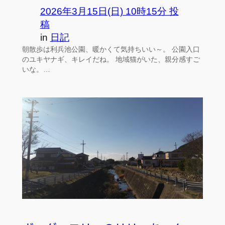
2026年3月15日(日) 10時15分 投
稿
in
日記
朝散歩は利兵池公園、暖かくて気持ちいい～。 公園入口
のユキヤナギ、キレイだね。 地域猫がいた、親分感すご
いな。…