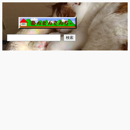
内
容
を
ス
キ
検
検索
ッ
索
プ