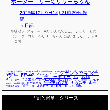
ボーダーコリーのリリーちゃん
2025年12月9日(火) 21時29分 投
稿
in
日記
午後散歩は2時、今日もいい天気でした。 シェリーと同
じボーダーコリーのリリーちゃんに会いました。 シェリ
ーと同…
Classical Guitar
classical guitar solo tutorial
guitar solo tabs
solo guitar arrangements
クラシックギター
YouTube
TAB譜あり
シェリー
いなよし
ギター
ディーディー
ネコ
パン工房
ミエル
シューくん
ミーくん
午後散歩
三ツ口池
ボーダーコリー
ミー君
ライブ配信
ローレン洋菓子店
夕方散歩
多米
割と簡単版
利兵池公園
佐藤弘和
散歩
独奏
猫
簡単
楽譜あり
犬
愛知県豊橋市
桜
石巻
「割と簡単」シリーズ