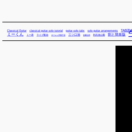
TAB譜
Classical Guitar
classical guitar solo tutorial
guitar solo tabs
solo guitar arrangements
ミーくん
割と簡単版
三ツ口池
ミー君
ライブ配信
利兵池公園
佐藤弘和
ローレン洋菓子店