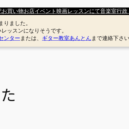
記
お買い物
お店
イベント
映画
レッスンにて
音楽室
行政
まりました。
いレッスンになりそうです。
センター
または、
ギター教室あんとん
まで連絡下さ
うた