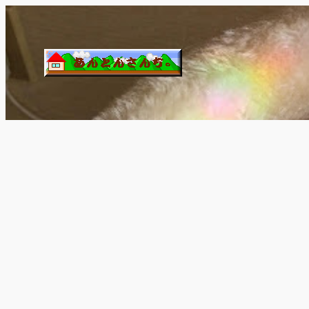
内
容
を
ス
キ
ッ
プ