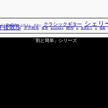
シェリ
クラシックギター
YouTube
あり
いなよし
午後散歩
ギター
散歩
夕方散歩
多米
独奏
楽譜あり
犬
愛知県豊橋市
桜
「割と簡単」シリーズ