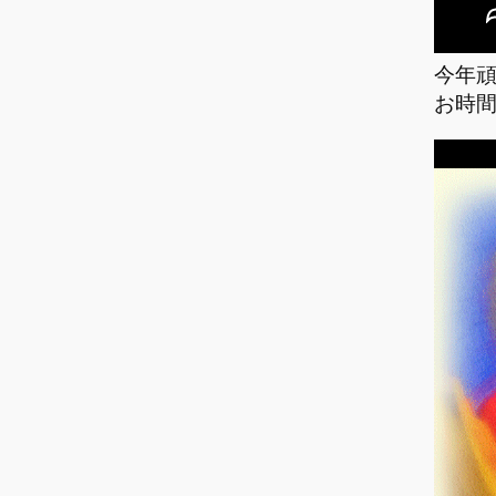
今年
お時