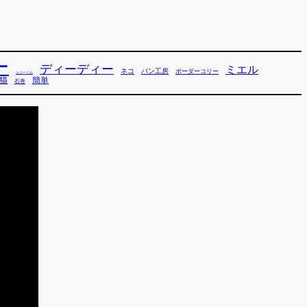
ー
ディーディー
ミエル
ネコ
パン工房
ボーダーコリー
シューくん
猫
簡単
石巻