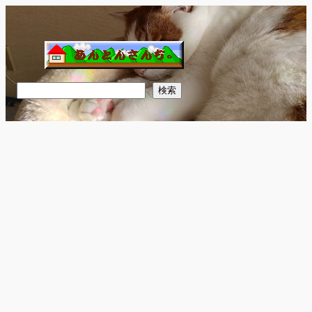
内
容
を
ス
キ
検
検索
ッ
索
プ