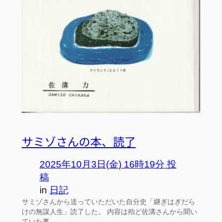
サミゾさんの本、読了
2025年10月3日(金) 16時19分 投
稿
in
日記
サミゾさんから送っていただいた自分史「継ぎはぎだら
けの無謀人生」読了した。 内容は殆ど佐溝さんから聞い
ていた事…