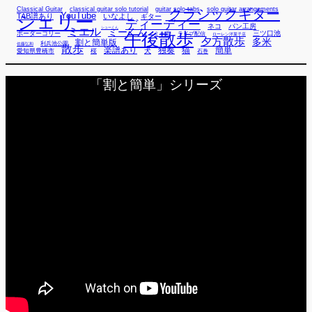
Classical Guitar
classical guitar solo tutorial
guitar solo tabs
solo guitar arrangements
クラシックギター
YouTube
TAB譜あり
シェリー
いなよし
ギター
ディーディー
ネコ
パン工房
ミエル
シューくん
ミーくん
午後散歩
三ツ口池
ボーダーコリー
ミー君
ライブ配信
ローレン洋菓子店
夕方散歩
多米
割と簡単版
利兵池公園
佐藤弘和
散歩
独奏
猫
簡単
楽譜あり
犬
愛知県豊橋市
桜
石巻
「割と簡単」シリーズ