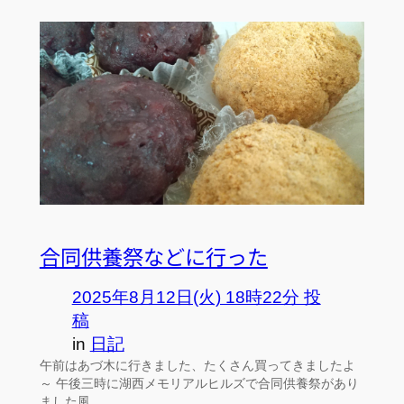
合同供養祭などに行った
2025年8月12日(火) 18時22分 投
稿
in
日記
午前はあづ木に行きました、たくさん買ってきましたよ
～ 午後三時に湖西メモリアルヒルズで合同供養祭があり
ました風…