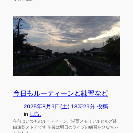
今日もルーティーンと練習など
2025年8月9日(土) 18時29分 投稿
in
日記
午前はいつものルーティーン、湖西メモリアルヒルズ経
由遠鉄ストアです 午後は明日のライブの練習をひなちゃ