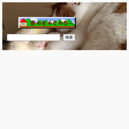
内
容
を
ス
キ
検
検索
ッ
索
プ