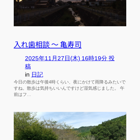
入れ歯相談 ～ 亀寿司
2025年11月27日(木) 16時19分 投
稿
in
日記
今日の散歩は午後4時くらい、夜にかけて雨降るみたいで
すね。散歩は気持ちいいんですけど湿気感じました。 午
前はフ…