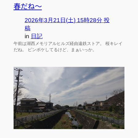
春だね～
2026年3月21日(土) 15時28分 投
稿
in
日記
午前は湖西メモリアルヒルズ経由遠鉄ストア。 桜キレイ
だね。 ピンボケしてるけど、まぁいっか。