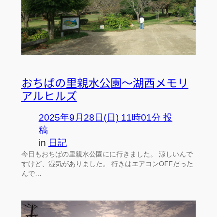
おちばの里親水公園～湖西メモリ
アルヒルズ
2025年9月28日(日) 11時01分 投
稿
in
日記
今日もおちばの里親水公園にに行きました。 涼しいんで
すけど、湿気がありました。 行きはエアコンOFFだった
んで…