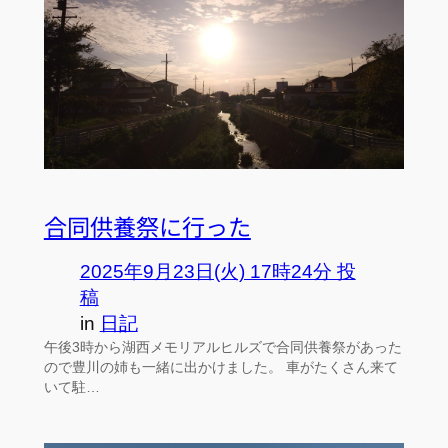
合同供養祭に行った
2025年9月23日(火) 17時24分 投
稿
in
日記
午後3時から湖西メモリアルヒルズで合同供養祭があった
ので豊川の姉も一緒に出かけました。 車がたくさん来て
いて駐…