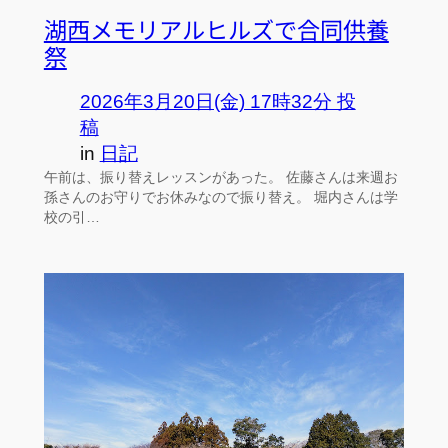
湖西メモリアルヒルズで合同供養
祭
2026年3月20日(金) 17時32分 投
稿
in
日記
午前は、振り替えレッスンがあった。 佐藤さんは来週お
孫さんのお守りでお休みなので振り替え。 堀内さんは学
校の引…