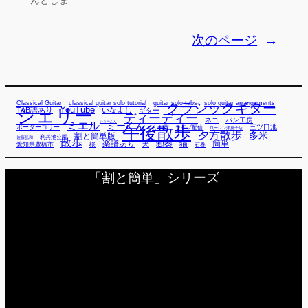
んとしま…
次のページ
→
Classical Guitar
classical guitar solo tutorial
guitar solo tabs
solo guitar arrangements
クラシックギター
YouTube
TAB譜あり
シェリー
いなよし
ギター
ディーディー
ネコ
パン工房
ミエル
シューくん
ミーくん
午後散歩
三ツ口池
ボーダーコリー
ミー君
ライブ配信
ローレン洋菓子店
夕方散歩
多米
割と簡単版
利兵池公園
佐藤弘和
散歩
独奏
猫
簡単
楽譜あり
犬
愛知県豊橋市
桜
石巻
「割と簡単」シリーズ