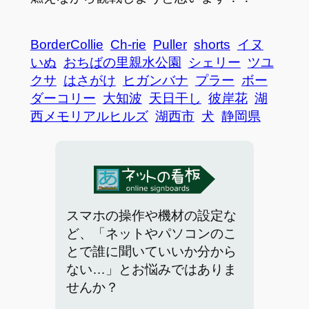
BorderCollie
Ch-rie
Puller
shorts
イヌ
いぬ
おちばの里親水公園
シェリー
ツユ
クサ
はさがけ
ヒガンバナ
プラー
ボー
ダーコリー
大知波
天日干し
彼岸花
湖
西メモリアルヒルズ
湖西市
犬
静岡県
スマホの操作や機材の設定な
ど、「ネットやパソコンのこ
とで誰に聞いていいか分から
ない…」とお悩みではありま
せんか？