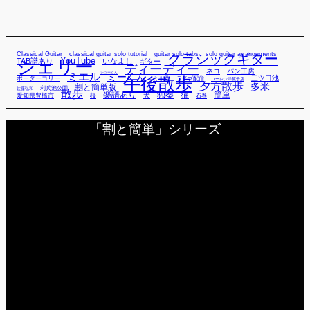
Classical Guitar
classical guitar solo tutorial
guitar solo tabs
solo guitar arrangements
クラシックギター
YouTube
TAB譜あり
シェリー
いなよし
ギター
ディーディー
ネコ
パン工房
ミエル
シューくん
ミーくん
午後散歩
三ツ口池
ボーダーコリー
ミー君
ライブ配信
ローレン洋菓子店
夕方散歩
多米
割と簡単版
利兵池公園
佐藤弘和
散歩
独奏
猫
簡単
楽譜あり
犬
愛知県豊橋市
桜
石巻
「割と簡単」シリーズ