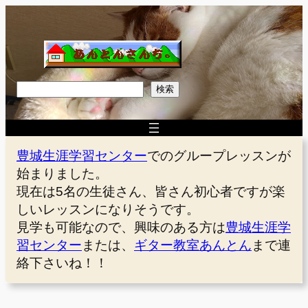
内
容
を
ス
キ
検
検索
ッ
索
プ
豊城生涯学習センター
でのグループレッスンが
始まりました。
現在は5名の生徒さん、皆さん初心者ですが楽
しいレッスンになりそうです。
見学も可能なので、興味のある方は
豊城生涯学
習センター
または、
ギター教室あんとん
まで連
絡下さいね！！