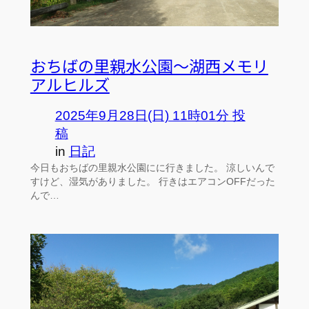
おちばの里親水公園～湖西メモリ
アルヒルズ
2025年9月28日(日) 11時01分 投
稿
in
日記
今日もおちばの里親水公園にに行きました。 涼しいんで
すけど、湿気がありました。 行きはエアコンOFFだった
んで…