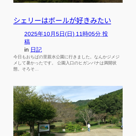
シェリーはボールが好きみたい
2025年10月5日(日) 11時05分 投
稿
in
日記
今日もおちばの里親水公園に行きました。なんかジメジ
メして暑かったです。 公園入口のヒガンバナは満開状
態。そろそ…