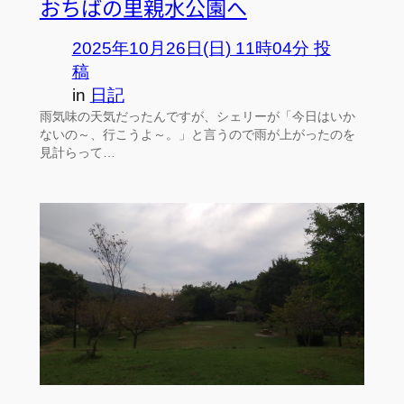
おちばの里親水公園へ
2025年10月26日(日) 11時04分 投
稿
in
日記
雨気味の天気だったんですが、シェリーが「今日はいか
ないの～、行こうよ～。」と言うので雨が上がったのを
見計らって…