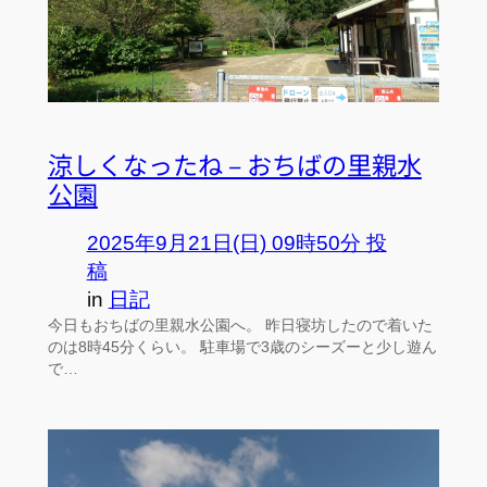
涼しくなったね – おちばの里親水
公園
2025年9月21日(日) 09時50分 投
稿
in
日記
今日もおちばの里親水公園へ。 昨日寝坊したので着いた
のは8時45分くらい。 駐車場で3歳のシーズーと少し遊ん
で…