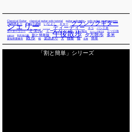
Classical Guitar
classical guitar solo tutorial
guitar solo tabs
solo guitar arrangements
クラシックギター
YouTube
TAB譜あり
シェリー
いなよし
ギター
ディーディー
ネコ
パン工房
ミエル
シューくん
ミーくん
午後散歩
三ツ口池
ボーダーコリー
ミー君
ライブ配信
ローレン洋菓子店
夕方散歩
多米
割と簡単版
利兵池公園
佐藤弘和
散歩
独奏
猫
簡単
楽譜あり
犬
愛知県豊橋市
桜
石巻
「割と簡単」シリーズ