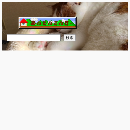
内
容
を
ス
キ
検
検索
ッ
索
プ