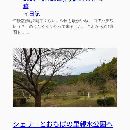
稿
in
日記
午後散歩は2時半くらい、今日も暖かいね。 白黒ハチワ
レ（？）のうたくんがやって来ました。 これから約1週
間トラ…
シェリーとおちばの里親水公園へ