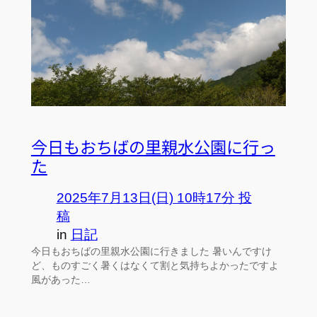
今日もおちばの里親水公園に行っ
た
2025年7月13日(日) 10時17分 投
稿
in
日記
今日もおちばの里親水公園に行きました 暑いんですけ
ど、ものすごく暑くはなくて割と気持ちよかったですよ
風があった…