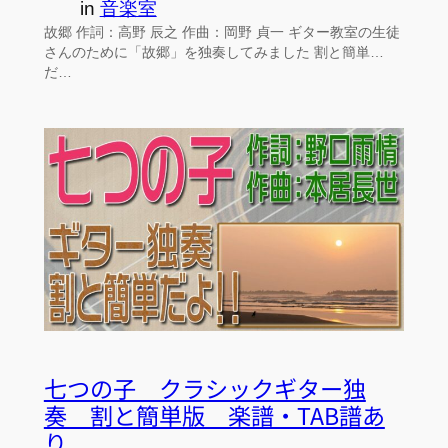
in
音楽室
故郷 作詞：高野 辰之 作曲：岡野 貞一 ギター教室の生徒
さんのために「故郷」を独奏してみました 割と簡単…
だ…
七つの子 クラシックギター独
奏 割と簡単版 楽譜・TAB譜あ
り