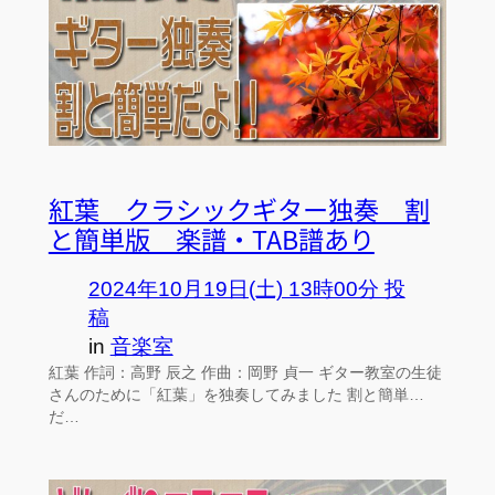
紅葉 クラシックギター独奏 割
と簡単版 楽譜・TAB譜あり
2024年10月19日(土) 13時00分 投
稿
in
音楽室
紅葉 作詞：高野 辰之 作曲：岡野 貞一 ギター教室の生徒
さんのために「紅葉」を独奏してみました 割と簡単…
だ…