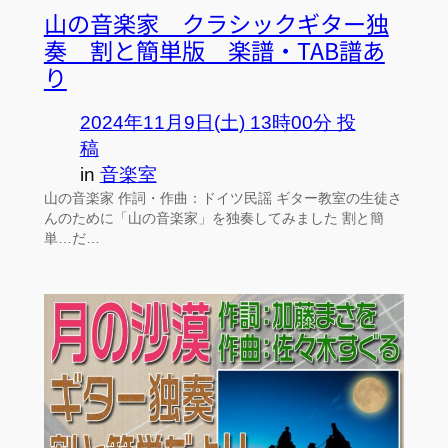
山の音楽家 クラシックギター独
奏 割と簡単版 楽譜・TAB譜あ
り
2024年11月9日(土) 13時00分 投
稿
in
音楽室
山の音楽家 作詞・作曲：ドイツ民謡 ギター教室の生徒さ
んのために「山の音楽家」を独奏してみました 割と簡
単…だ…