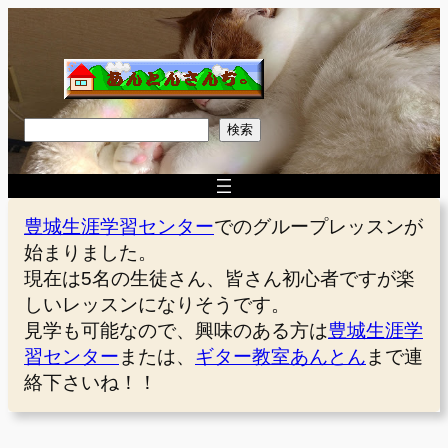
内
容
を
ス
キ
検
検索
ッ
索
プ
豊城生涯学習センター
でのグループレッスンが
始まりました。
現在は5名の生徒さん、皆さん初心者ですが楽
しいレッスンになりそうです。
見学も可能なので、興味のある方は
豊城生涯学
習センター
または、
ギター教室あんとん
まで連
絡下さいね！！