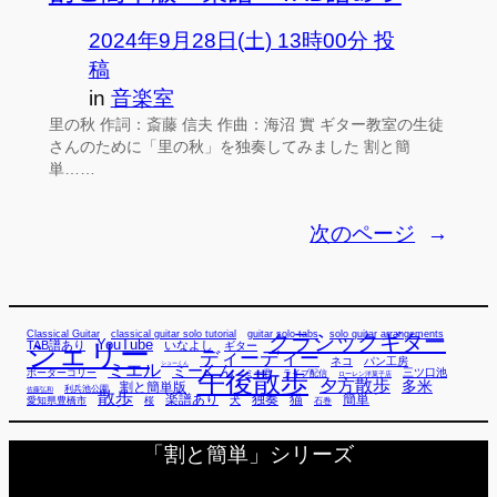
2024年9月28日(土) 13時00分 投
稿
in
音楽室
里の秋 作詞：斎藤 信夫 作曲：海沼 實 ギター教室の生徒
さんのために「里の秋」を独奏してみました 割と簡
単……
次のページ
→
Classical Guitar
classical guitar solo tutorial
guitar solo tabs
solo guitar arrangements
クラシックギター
YouTube
TAB譜あり
シェリー
いなよし
ギター
ディーディー
ネコ
パン工房
ミエル
シューくん
ミーくん
午後散歩
三ツ口池
ボーダーコリー
ミー君
ライブ配信
ローレン洋菓子店
夕方散歩
多米
割と簡単版
利兵池公園
佐藤弘和
散歩
独奏
猫
簡単
楽譜あり
犬
愛知県豊橋市
桜
石巻
「割と簡単」シリーズ