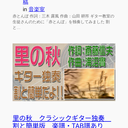
稿
in
音楽室
赤とんぼ 作詞：三木 露風 作曲：山田 耕筰 ギター教室の
生徒さんのために「赤とんぼ」を独奏してみました 割
と…
里の秋 クラシックギター独奏
割と簡単版 楽譜・TAB譜あり