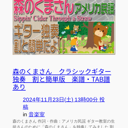
森のくまさん クラシックギター
独奏 割と簡単版 楽譜・TAB譜
あり
2024年11月23日(土) 13時00分 投
稿
in
音楽室
森のくまさん 作詞・作曲：アメリカ民謡 ギター教室の生
徒さんのために「森のくまさん」を独奏してみました 割