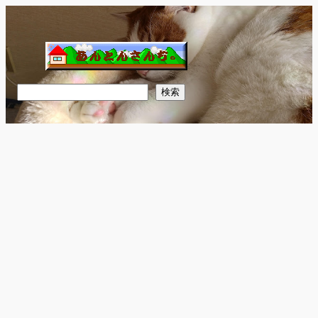
内
容
を
ス
キ
検
検索
ッ
索
プ