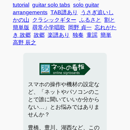
tutorial
guitar solo tabs
solo guitar
arrangements
TAB譜あり
うさぎ追いし
かの山
クラシックギター
ふるさと
割と
簡単版
尋常小学唱歌
岡野 貞一
忘れがた
き 故郷
故郷
楽譜あり
独奏
童謡
簡単
高野 辰之
スマホの操作や機材の設定な
ど、「ネットやパソコンのこ
とで誰に聞いていいか分から
ない…」とお悩みではありま
せんか？
豊橋、豊川、湖西など、この