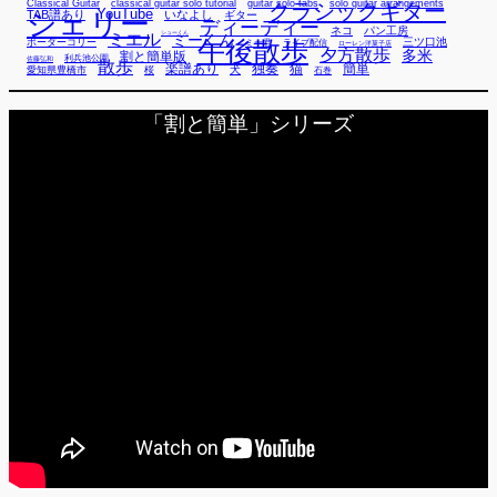
Classical Guitar
classical guitar solo tutorial
guitar solo tabs
solo guitar arrangements
クラシックギター
YouTube
TAB譜あり
シェリー
いなよし
ギター
ディーディー
ネコ
パン工房
ミエル
シューくん
ミーくん
午後散歩
三ツ口池
ボーダーコリー
ミー君
ライブ配信
ローレン洋菓子店
夕方散歩
多米
割と簡単版
利兵池公園
佐藤弘和
散歩
独奏
猫
簡単
楽譜あり
犬
愛知県豊橋市
桜
石巻
「割と簡単」シリーズ