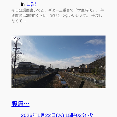
in
日記
今日は譜面書いてた、ギター三重奏で「学生時代」。 午
後散歩は2時前くらい、雲ひとつないいい天気。 手袋し
なくて…
腹痛…
2026年1月22日(木) 15時03分 投