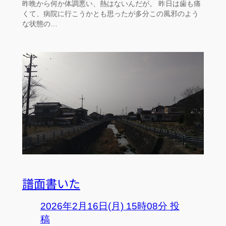
昨晩から何か体調悪い、熱はないんだが。 昨日は歯も痛
くて、病院に行こうかとも思ったが多分この風邪のよう
な状態の…
譜面書いた
2026年2月16日(月) 15時08分 投
稿