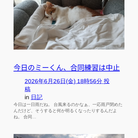
今日のミーくん、合同練習は中止
2026年6月26日(金) 18時56分 投
稿
in
日記
今日は一日雨だね。 台風来るのかなぁ、一応雨戸閉めた
んだけど、そうすると何か明るくなったりするんだよ
ね。 合同…