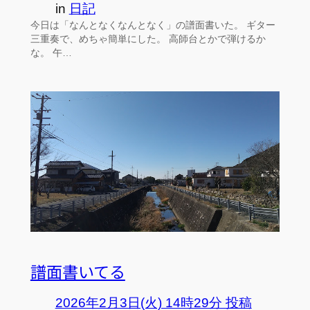
in
日記
今日は「なんとなくなんとなく」の譜面書いた。 ギター
三重奏で、めちゃ簡単にした。 高師台とかで弾けるか
な。 午…
譜面書いてる
2026年2月3日(火) 14時29分 投稿