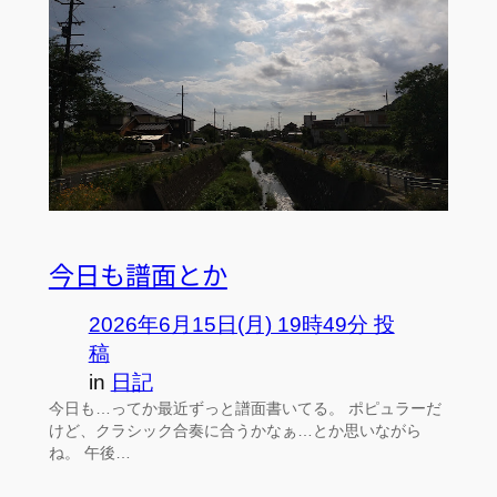
今日も譜面とか
2026年6月15日(月) 19時49分 投
稿
in
日記
今日も…ってか最近ずっと譜面書いてる。 ポピュラーだ
けど、クラシック合奏に合うかなぁ…とか思いながら
ね。 午後…