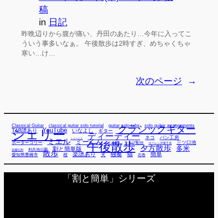
稿
in
日記
昨晩辺りから腹が痛い、丹田のあたり…今年に入ってこ
ういう事多いなぁ。 午後散歩は2時すぎ、めちゃくちゃ
寒い…け…
次のページ
→
Classical Guitar
classical guitar solo tutorial
guitar solo tabs
solo guitar arrangements
クラシックギター
YouTube
TAB譜あり
シェリー
いなよし
ギター
ディーディー
ネコ
パン工房
ミエル
シューくん
ミーくん
午後散歩
三ツ口池
ボーダーコリー
ミー君
ライブ配信
ローレン洋菓子店
夕方散歩
多米
割と簡単版
利兵池公園
佐藤弘和
散歩
独奏
猫
簡単
楽譜あり
犬
愛知県豊橋市
桜
石巻
「割と簡単」シリーズ