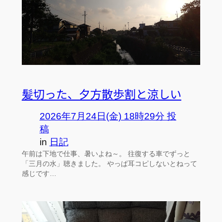
髪切った、夕方散歩割と涼しい
2026年7月24日(金) 18時29分 投
稿
in
日記
午前は下地で仕事、暑いよね～。 往復する車でずっと
「三月の水」聴きました。 やっぱ耳コピしないとねって
感じです…