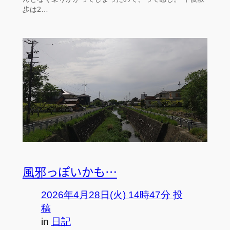
歩は2…
風邪っぽいかも…
2026年4月28日(火) 14時47分 投
稿
in
日記