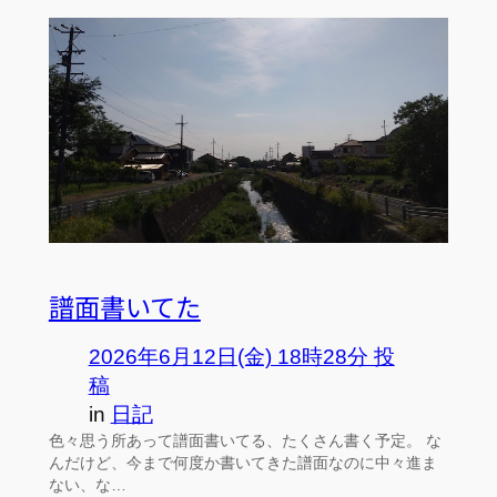
譜面書いてた
2026年6月12日(金) 18時28分 投
稿
in
日記
色々思う所あって譜面書いてる、たくさん書く予定。 な
んだけど、今まで何度か書いてきた譜面なのに中々進ま
ない、な…