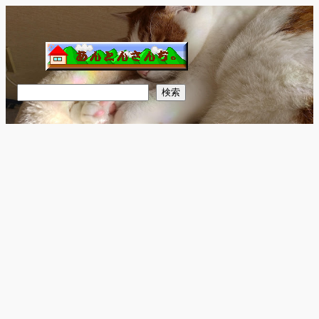
内
容
を
ス
キ
検
検索
ッ
索
プ