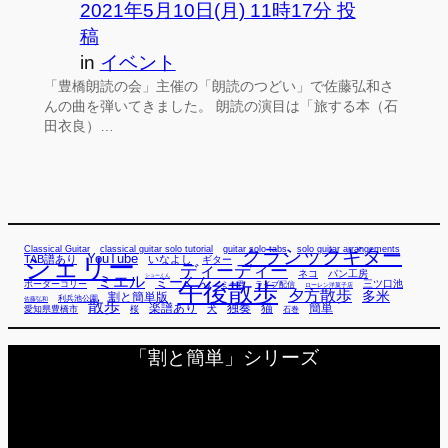
2021年5月10日(月) 11時17分 投
稿
in
イベント
「豊橋朗読の会」主催の「朗読のつどい」で佐藤弘和さ
んの曲を弾いてきました。 朗読の演目は「旅する本（石
田衣良）…
Classical Guitar
classical guitar solo tutorial
guitar solo tabs
solo guitar arrangements
クラシックギター
YouTube
TAB譜あり
シェリー
いなよし
ギター
ディーディー
ネコ
パン工房
ミエル
シューくん
ミーくん
午後散歩
三ツ口池
ボーダーコリー
ミー君
ライブ配信
ローレン洋菓子店
夕方散歩
多米
割と簡単版
利兵池公園
佐藤弘和
散歩
独奏
猫
簡単
楽譜あり
犬
愛知県豊橋市
桜
石巻
「割と簡単」シリーズ