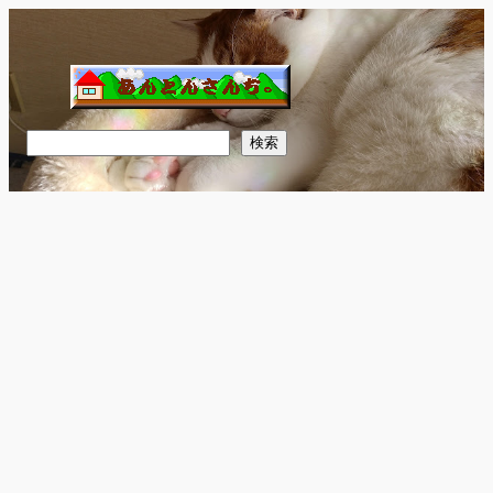
内
容
を
ス
キ
検
検索
ッ
索
プ