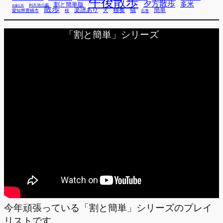
午後散歩
夕方散歩
多米
割と簡単版
利兵池公園
佐藤弘和
散歩
独奏
猫
簡単
楽譜あり
犬
愛知県豊橋市
桜
石巻
「割と簡単」シリーズ
今年頑張っている「割と簡単」シリーズのプレイ
リストです