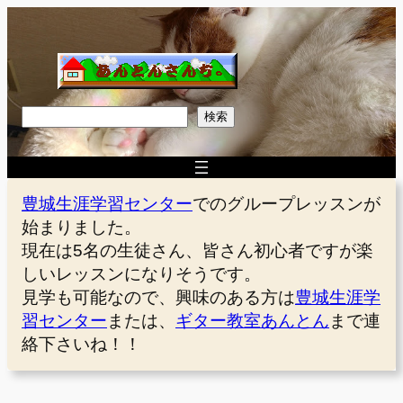
内
容
を
ス
キ
検
検索
ッ
索
プ
豊城生涯学習センター
でのグループレッスンが
始まりました。
現在は5名の生徒さん、皆さん初心者ですが楽
しいレッスンになりそうです。
見学も可能なので、興味のある方は
豊城生涯学
習センター
または、
ギター教室あんとん
まで連
絡下さいね！！