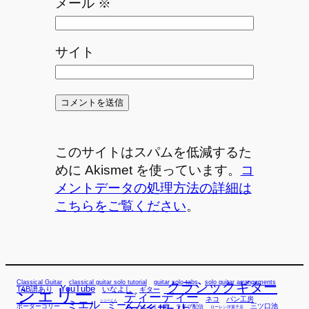
メール
※
サイト
このサイトはスパムを低減するた
めに Akismet を使っています。
コ
メントデータの処理方法の詳細は
こちらをご覧ください
。
Classical Guitar
classical guitar solo tutorial
guitar solo tabs
solo guitar arrangements
クラシックギター
YouTube
TAB譜あり
シェリー
いなよし
ギター
ディーディー
ネコ
パン工房
ミエル
シューくん
ミーくん
三ツ口池
ボーダーコリー
ミー君
ライブ配信
ローレン洋菓子店