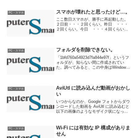
特に動画編集はいろいろと弊害も出るの
で、やっと買いました、中古で…。購入
したのはヒューレット・パ...
スマホが壊れたと思ったけど…。
PC・スマホ
ここ数日スマホが、勝手に再起動した。
２日前・・・２回くらい。昨日 ・・・
２回くらい。今日 ・・・４回くらい。
で、今日またかと思っていたら電源が入
らない。ドコモに電話して２点ほど確認
操作をしたが直らず、修理か交換だとの
事。携帯保証サービスと言...
フォルダを削除できない。
PC・スマホ
「1bfd760a54923d7fa844e97f」というフ
ォルダが、知らない間に作成されてい
た。調べてみると、この中身はWindows
XP アップデートの一時ファイルのよう
だ。削除しようとしても、ファイルまた
はフォルダの削除エラーとでメ...
AviUtl に読み込んだ動画がおかし
PC・スマホ
い
いつからなのか、Google フォトからダウ
ンロードした動画を AviUtl に読み込むと
以下の画像のようなモザイク状になって
しまうこうならない部分もあるのだが、
部分的にこうなる場合が多いこれじゃソ
ース動画として使えないGoogleフォト
Wi-Fi には有効な IP 構成がありま
PC・スマホ
か...
せん