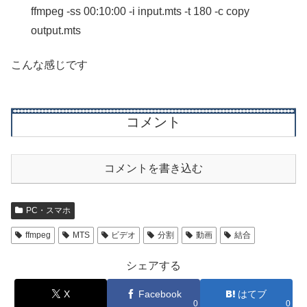
ffmpeg -ss 00:10:00 -i input.mts -t 180 -c copy
output.mts
こんな感じです
コメント
コメントを書き込む
PC・スマホ
ffmpeg
MTS
ビデオ
分割
動画
結合
シェアする
X
Facebook
はてブ
0
0