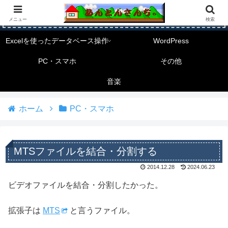
メニュー
検索
Excelを使ったデータベース操作
WordPress
PC・スマホ
その他
音楽
ホーム
PC・スマホ
MTSファイルを結合・分割する
2014.12.28
2024.06.23
ビデオファイルを結合・分割したかった。
拡張子は
MTS
と言うファイル。