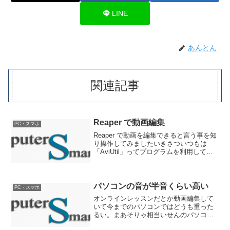
LINE
あんとん
関連記事
Reaper で動画編集
PC・スマホ
Reaper で動画を編集できると言う事を知
り操作してみましたいきさついつもは
「AviUtil」ってプログラムを利用して動
画編集してるんですけど、「割と簡単」
シリーズは 曲名を入れる 映像イン・アウ
トをフェードと言うだけの操作なので、
何とか...
パソコンの音が半音くらい高い
PC・スマホ
オンラインレッスンだとか動画編集して
いて今までのパソコンではどうも重った
るい。まあそりゃ相当いせんのパソコン
ずっと使ってるんで仕方ないんですが、