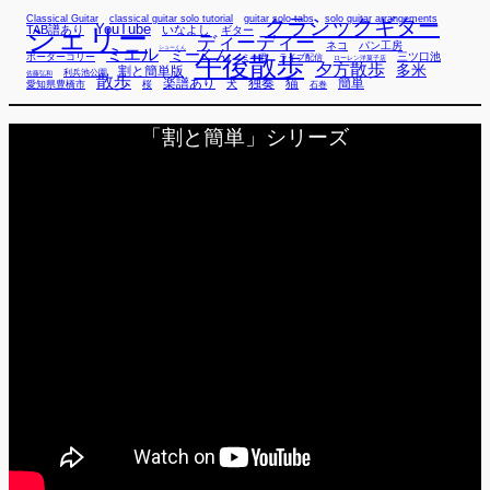
Classical Guitar
classical guitar solo tutorial
guitar solo tabs
solo guitar arrangements
クラシックギター
YouTube
TAB譜あり
シェリー
いなよし
ギター
ディーディー
ネコ
パン工房
ミエル
シューくん
ミーくん
午後散歩
三ツ口池
ボーダーコリー
ミー君
ライブ配信
ローレン洋菓子店
夕方散歩
多米
割と簡単版
利兵池公園
佐藤弘和
散歩
独奏
猫
簡単
楽譜あり
犬
愛知県豊橋市
桜
石巻
「割と簡単」シリーズ