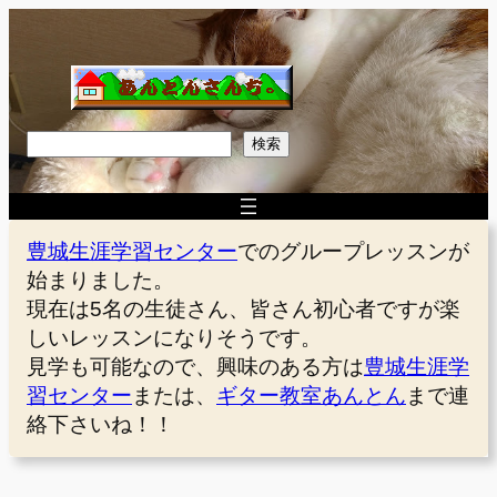
内
容
を
ス
キ
検
検索
ッ
索
プ
豊城生涯学習センター
でのグループレッスンが
始まりました。
現在は5名の生徒さん、皆さん初心者ですが楽
しいレッスンになりそうです。
見学も可能なので、興味のある方は
豊城生涯学
習センター
または、
ギター教室あんとん
まで連
絡下さいね！！