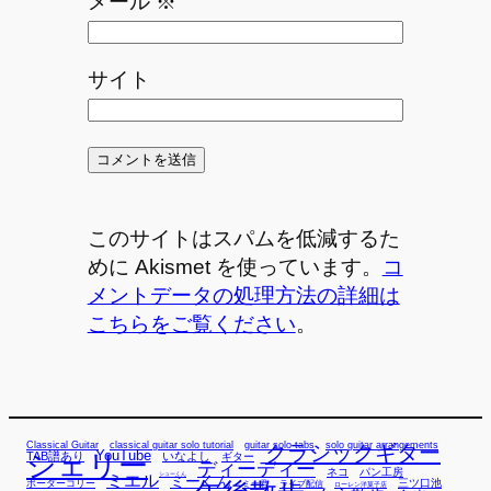
メール
※
サイト
このサイトはスパムを低減するた
めに Akismet を使っています。
コ
メントデータの処理方法の詳細は
こちらをご覧ください
。
Classical Guitar
classical guitar solo tutorial
guitar solo tabs
solo guitar arrangements
クラシックギター
YouTube
TAB譜あり
シェリー
いなよし
ギター
ディーディー
ネコ
パン工房
ミエル
シューくん
ミーくん
三ツ口池
ボーダーコリー
ミー君
ライブ配信
ローレン洋菓子店