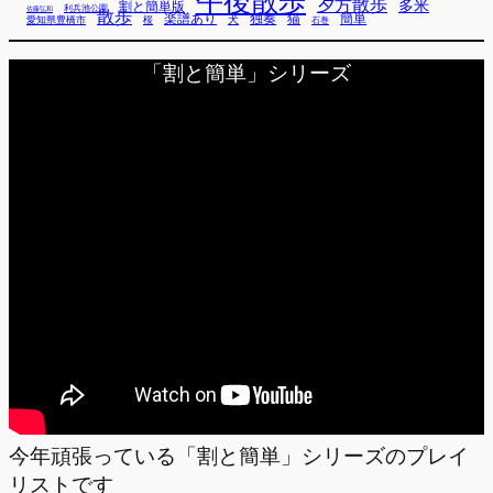
午後散歩
夕方散歩
多米
割と簡単版
利兵池公園
佐藤弘和
散歩
独奏
猫
簡単
楽譜あり
犬
愛知県豊橋市
桜
石巻
「割と簡単」シリーズ
今年頑張っている「割と簡単」シリーズのプレイ
リストです