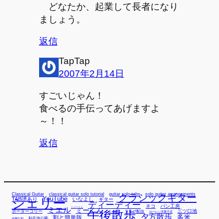
どなたか、起業して長者になり
ましょう。
返信
TapTap
2007年2月14日
すごいじゃん！
食べるの手伝ってあげますよ
～！！
返信
Classical Guitar
classical guitar solo tutorial
guitar solo tabs
solo guitar arrangements
クラシックギター
YouTube
TAB譜あり
シェリー
いなよし
ギター
ディーディー
ネコ
パン工房
ミエル
シューくん
ミーくん
午後散歩
三ツ口池
ボーダーコリー
ミー君
ライブ配信
ローレン洋菓子店
夕方散歩
多米
割と簡単版
利兵池公園
佐藤弘和