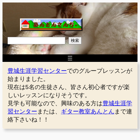
内
容
を
ス
キ
検
検索
ッ
索
プ
豊城生涯学習センター
でのグループレッスンが
始まりました。
現在は5名の生徒さん、皆さん初心者ですが楽
しいレッスンになりそうです。
見学も可能なので、興味のある方は
豊城生涯学
習センター
または、
ギター教室あんとん
まで連
絡下さいね！！