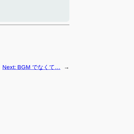
Next:
BGM でなくて…
→