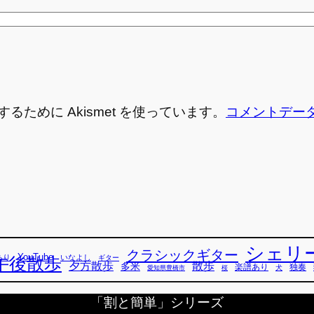
ために Akismet を使っています。
コメントデー
シェリ
クラシックギター
YouTube
あり
いなよし
午後散歩
ギター
散歩
夕方散歩
多米
独奏
楽譜あり
犬
愛知県豊橋市
桜
「割と簡単」シリーズ