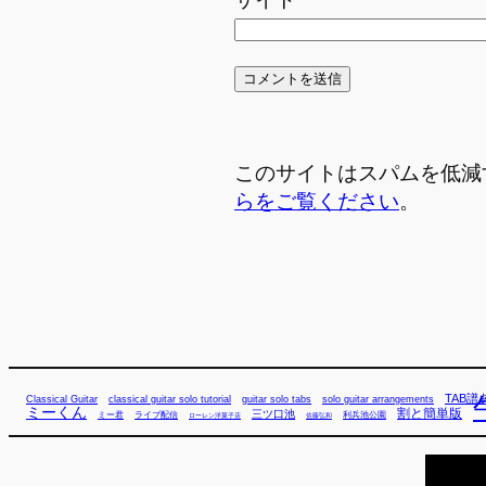
このサイトはスパムを低減する
らをご覧ください
。
TAB譜
Classical Guitar
classical guitar solo tutorial
guitar solo tabs
solo guitar arrangements
ミーくん
割と簡単版
三ツ口池
ミー君
ライブ配信
利兵池公園
佐藤弘和
ローレン洋菓子店