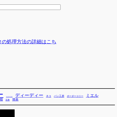
タの処理方法の詳細はこち
ー
ディーディー
ミエル
ネコ
パン工房
ボーダーコリー
シューくん
猫
簡単
石巻