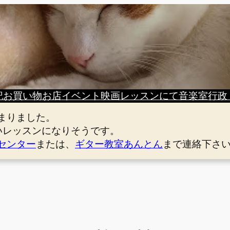
記
お買い物
お店
イベント
映画
レッスンにて
音楽室
行政
まりました。
いレッスンになりそうです。
センター
または、
ギター教室あんとん
まで連絡下さ