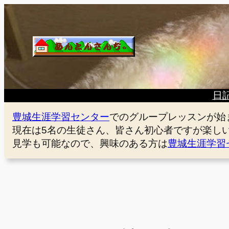
内
容
を
ス
キ
ッ
プ
日
豊城生涯学習センター
でのグループレッスンが始
現在は5名の生徒さん、皆さん初心者ですが楽し
見学も可能なので、興味のある方は
豊城生涯学習