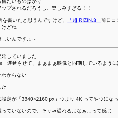
も観たいものばかり
アップされるだろうし、楽しみすぎる！！
話を書いたと思うんですけど、
「超 RIZIN.3」
前日コ
くけどね
楽しいんですよ～
遅延していました
ms」遅延させて、まぁまぁ映像と同期しているよう
かわからない
した
が「3840×2160 px」つまり 4K ってやつに
載っていないので、そりゃ遅れるよなぁ…って感じ