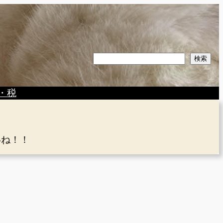
検
検索
索
・税
いね！！