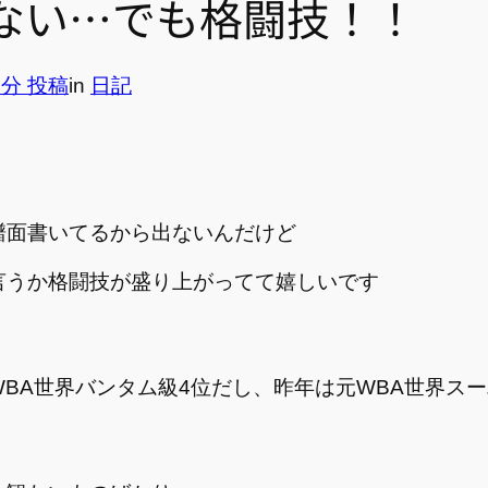
ない…でも格闘技！！
8分 投稿
in
日記
譜面書いてるから出ないんだけど
言うか格闘技が盛り上がってて嬉しいです
BA世界バンタム級4位だし、昨年は元WBA世界ス