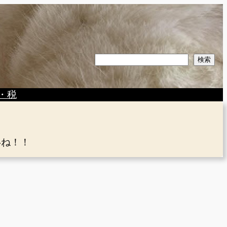
検
検索
索
・税
いね！！