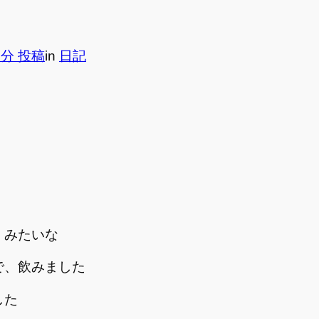
3分 投稿
in
日記
」みたいな
で、飲みました
した