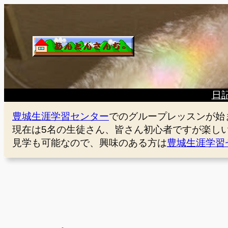
内
容
を
ス
キ
ッ
プ
日
豊城生涯学習センター
でのグループレッスンが始
現在は5名の生徒さん、皆さん初心者ですが楽し
見学も可能なので、興味のある方は
豊城生涯学習