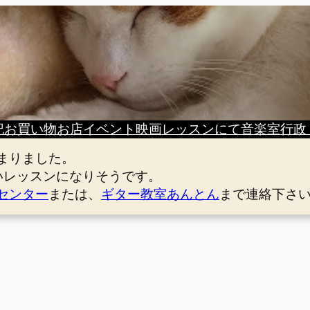
記
お買い物
お店
イベント
映画
レッスンにて
音楽室
行政
まりました。
いレッスンになりそうです。
センター
または、
ギター教室あんとん
まで連絡下さ