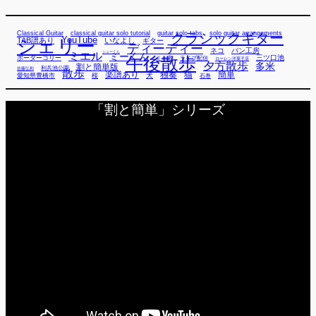
Classical Guitar
classical guitar solo tutorial
guitar solo tabs
solo guitar arrangements
クラシックギター
YouTube
TAB譜あり
シェリー
いなよし
ギター
ディーディー
ネコ
パン工房
ミエル
シューくん
ミーくん
午後散歩
三ツ口池
ボーダーコリー
ミー君
ライブ配信
ローレン洋菓子店
夕方散歩
多米
割と簡単版
利兵池公園
佐藤弘和
散歩
独奏
猫
簡単
楽譜あり
犬
愛知県豊橋市
桜
石巻
「割と簡単」シリーズ