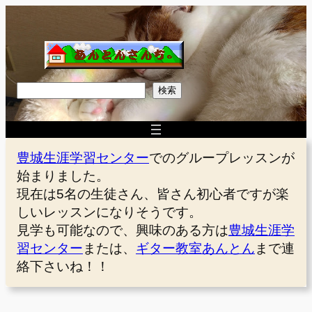
内
容
を
ス
キ
検
検索
ッ
索
プ
豊城生涯学習センター
でのグループレッスンが
始まりました。
現在は5名の生徒さん、皆さん初心者ですが楽
しいレッスンになりそうです。
見学も可能なので、興味のある方は
豊城生涯学
習センター
または、
ギター教室あんとん
まで連
絡下さいね！！