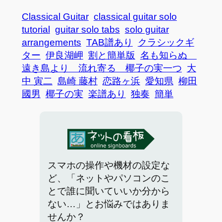
Classical Guitar
classical guitar solo
tutorial
guitar solo tabs
solo guitar
arrangements
TAB譜あり
クラシックギ
ター
伊良湖岬
割と簡単版
名も知らぬ
遠き島より 流れ寄る 椰子の実一つ
大
中 寅二
島崎 藤村
恋路ヶ浜
愛知県
柳田
國男
椰子の実
楽譜あり
独奏
簡単
スマホの操作や機材の設定な
ど、「ネットやパソコンのこ
とで誰に聞いていいか分から
ない…」とお悩みではありま
せんか？