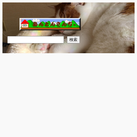
内
容
を
ス
キ
検
検索
ッ
索
プ